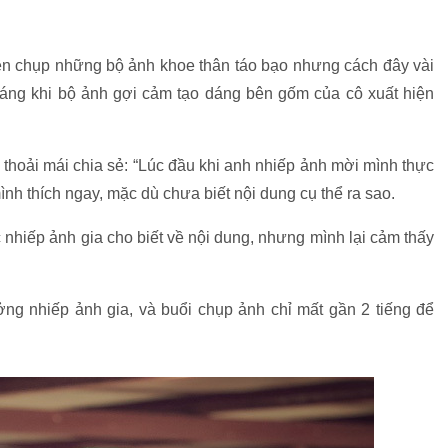
ên chụp những bộ ảnh khoe thân táo bạo nhưng cách đây vài
 sáng khi bộ ảnh gợi cảm tạo dáng bên gốm của cô xuất hiện
 thoải mái chia sẻ: “Lúc đầu khi anh nhiếp ảnh mời mình thực
nh thích ngay, mặc dù chưa biết nội dung cụ thể ra sao.
hiếp ảnh gia cho biết về nội dung, nhưng mình lại cảm thấy
ởng nhiếp ảnh gia, và buổi chụp ảnh chỉ mất gần 2 tiếng để