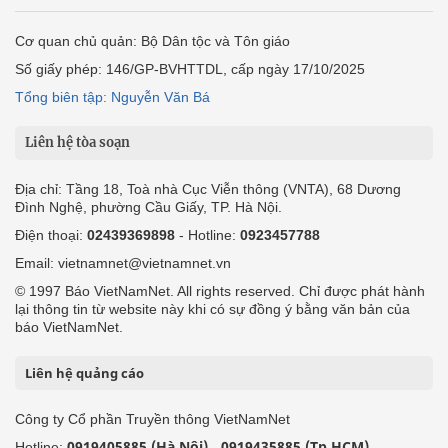
Cơ quan chủ quản: Bộ Dân tộc và Tôn giáo
Số giấy phép: 146/GP-BVHTTDL, cấp ngày 17/10/2025
Tổng biên tập: Nguyễn Văn Bá
Liên hệ tòa soạn
Địa chỉ: Tầng 18, Toà nhà Cục Viễn thông (VNTA), 68 Dương
Đình Nghệ, phường Cầu Giấy, TP. Hà Nội.
Điện thoại:
02439369898
- Hotline:
0923457788
Email: vietnamnet@vietnamnet.vn
© 1997 Báo VietNamNet. All rights reserved. Chỉ được phát hành
lại thông tin từ website này khi có sự đồng ý bằng văn bản của
báo VietNamNet.
Liên hệ quảng cáo
Công ty Cổ phần Truyền thông VietNamNet
0919405885 (Hà Nội)
0919435885 (Tp.HCM)
Hotline:
-