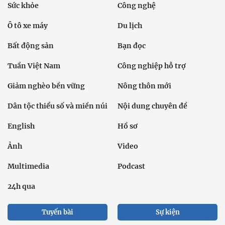
Sức khỏe
Công nghệ
Ô tô xe máy
Du lịch
Bất động sản
Bạn đọc
Tuần Việt Nam
Công nghiệp hỗ trợ
Giảm nghèo bền vững
Nông thôn mới
Dân tộc thiểu số và miền núi
Nội dung chuyên đề
English
Hồ sơ
Ảnh
Video
Multimedia
Podcast
24h qua
Tuyến bài
Sự kiện