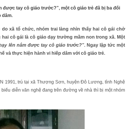
 được tay cô giáo trước?”, một cô giáo trẻ đã bị ba đối
p dâm.
do xã tổ chức, nhóm trai làng nhìn thấy hai cô gái chở
 hai cô gái là cô giáo dạy trường mầm non trong xã. Một
hạy lên nắm được tay cô giáo trước?”
. Ngay lập tức một
ế và thực hiện hành vi hiếp dâm với cô giáo trẻ.
SN 1991, trú tại xã Thượng Sơn, huyện Đô Lương, tỉnh Nghệ
biểu diễn văn nghệ đang trên đường về nhà thì bị một nhóm