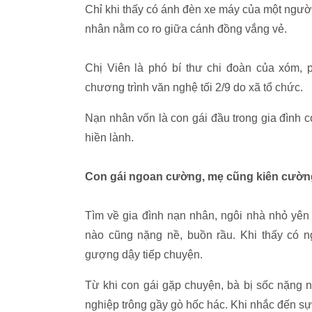
Chỉ khi thấy có ánh đèn xe máy của một người
nhân nằm co ro giữa cánh đồng vắng vẻ.
Chị Viên là phó bí thư chi đoàn của xóm, p
chương trình văn nghệ tối 2/9 do xã tổ chức.
Nạn nhân vốn là con gái đầu trong gia đình có
hiền lành.
Con gái ngoan cường, mẹ cũng kiên cườn
Tìm về gia đình nạn nhân, ngôi nhà nhỏ yên 
nào cũng nặng nề, buồn rầu. Khi thấy có
gượng dậy tiếp chuyện.
Từ khi con gái gặp chuyện, bà bị sốc nặng 
nghiệp trông gầy gò hốc hác. Khi nhắc đến sự