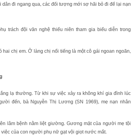
 dân đi ngang qua, các đối tượng mới sợ hãi bỏ đi để lại nạn
hụ trách đội văn nghệ thiếu niên tham gia biểu diễn trong
 hai chị em. Ở làng chị nổi tiếng là một cô gái ngoan ngoãn,
g
ắng lạ thường. Từ khi sự việc xảy ra không khí gia đình lúc
 người đến, bà Nguyễn Thị Lương (SN 1969), mẹ nạn nhân
nên lâm bệnh nằm liệt giường. Gương mặt của người mẹ tội
 việc của con người phụ nữ gạt vội giọt nước mắt.