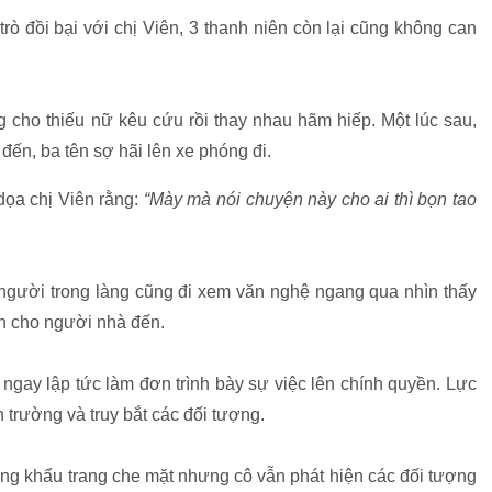
trò đồi bại với chị Viên, 3 thanh niên còn lại cũng không can
g cho thiếu nữ kêu cứu rồi thay nhau hãm hiếp. Một lúc sau,
đến, ba tên sợ hãi lên xe phóng đi.
 dọa chị Viên rằng:
“Mày mà nói chuyện này cho ai thì bọn tao
 người trong làng cũng đi xem văn nghệ ngang qua nhìn thấy
ện cho người nhà đến.
n ngay lập tức làm đơn trình bày sự việc lên chính quyền. Lực
 trường và truy bắt các đối tượng.
ang khẩu trang che mặt nhưng cô vẫn phát hiện các đối tượng