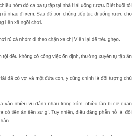
chiều hôm đó cả ba tụ tập tại nhà Hải uống rượu. Biết buổi tối
 rủ nhau đi xem. Sau đó bọn chúng tiếp tục đi uống rượu cho
g liên xã ngồi chơi.
ới rủ cả nhóm đi theo chặn xe chị Viên lại để trêu ghẹo.
tội đều không có công việc ổn định, thường xuyên tụ tập ăn
ải đã có vợ và một đứa con, y cũng chính là đối tượng chủ
a vào nhiều vụ đánh nhau trong xóm, nhiều lần bị cơ quan
 có tiền án tiền sự gì. Tuy nhiên, điều đáng phẫn nỗ là, đối
nhân.