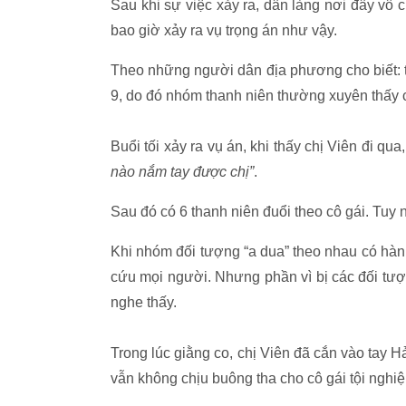
Sau khi sự việc xảy ra, dân làng nơi đây vô 
bao giờ xảy ra vụ trọng án như vậy.
Theo những người dân địa phương cho biết: 
9, do đó nhóm thanh niên thường xuyên thấy c
Buổi tối xảy ra vụ án, khi thấy chị Viên đi 
nào nắm tay được chị”
.
Sau đó có 6 thanh niên đuổi theo cô gái. Tuy 
Khi nhóm đối tượng “a dua” theo nhau có hành 
cứu mọi người. Nhưng phần vì bị các đối tượ
nghe thấy.
Trong lúc giằng co, chị Viên đã cắn vào tay H
vẫn không chịu buông tha cho cô gái tội nghi