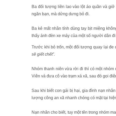
Ba đối tượng liền lao vào lột áo quần và giở 
ngăn bạn, mà dửng dưng bỏ đi.
Ba kẻ mất nhân tính dùng tay bịt miệng khôn
thấy ánh đèn xe máy của một số người dân đi 
Trước khi bỏ trốn, một đối tượng quay lại đe
sẽ giết chết”.
Nhóm thanh niên vừa rời đi thì có một nhóm
Viên và đưa cô vào trạm xá xã, sau đó gọi đi
Sau khi biết con gái bị hại, gia đình nạn nhâ
lượng công an xã nhanh chóng có mặt tại hiện
Nạn nhân cho biết, tuy một tên trong nhóm m