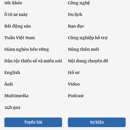
Sức khỏe
Công nghệ
Ô tô xe máy
Du lịch
Bất động sản
Bạn đọc
Tuần Việt Nam
Công nghiệp hỗ trợ
Giảm nghèo bền vững
Nông thôn mới
Dân tộc thiểu số và miền núi
Nội dung chuyên đề
English
Hồ sơ
Ảnh
Video
Multimedia
Podcast
24h qua
Tuyến bài
Sự kiện