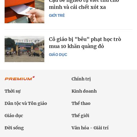
Cậu bé nghèo tự viết thư cho
mình và cái chết xót xa
GIỚI TRẺ
Cô giáo bị "bêu" phạt học trò
mua 10 khăn quàng đỏ
GIÁO DỤC
Chính trị
Thời sự
Kinh doanh
Dân tộc và Tôn giáo
Thể thao
Giáo dục
Thế giới
Đời sống
Văn hóa - Giải trí