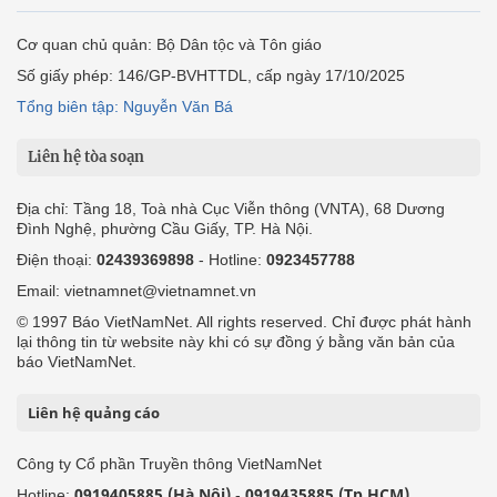
Cơ quan chủ quản: Bộ Dân tộc và Tôn giáo
Số giấy phép: 146/GP-BVHTTDL, cấp ngày 17/10/2025
Tổng biên tập: Nguyễn Văn Bá
Liên hệ tòa soạn
Địa chỉ: Tầng 18, Toà nhà Cục Viễn thông (VNTA), 68 Dương
Đình Nghệ, phường Cầu Giấy, TP. Hà Nội.
Điện thoại:
02439369898
- Hotline:
0923457788
Email: vietnamnet@vietnamnet.vn
© 1997 Báo VietNamNet. All rights reserved. Chỉ được phát hành
lại thông tin từ website này khi có sự đồng ý bằng văn bản của
báo VietNamNet.
Liên hệ quảng cáo
Công ty Cổ phần Truyền thông VietNamNet
0919405885 (Hà Nội)
0919435885 (Tp.HCM)
Hotline:
-