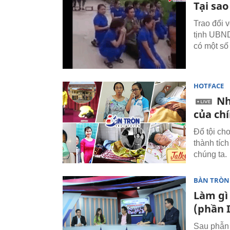
Tại sa
Trao đổi 
tịnh UBND
có một số 
HOTFACE
Nh
của ch
Đổ tội ch
thành tíc
chúng ta.
BÀN TRÒN
Làm gì
(phần I
Sau phẫn 