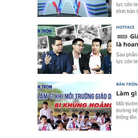
lực còn l
trình bàn 
HOTFACE
Gi
là hoa
Sau phẫn 
lực còn l
BÀN TRÒN
Làm gì
Môi trườn
trường li
thống tôn