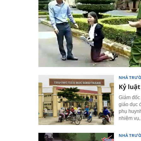
NHÀ TRƯ
Kỷ luậ
Giám đốc 
giáo dục 
phụ huynh 
nhiệm vụ,
NHÀ TRƯ