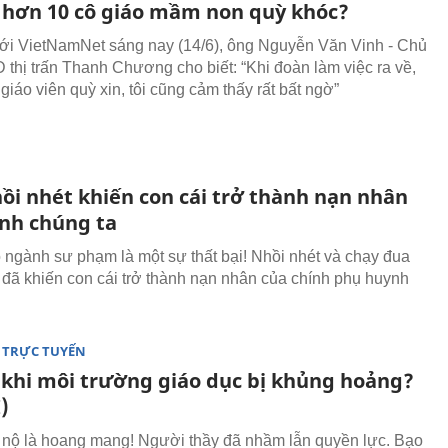
o hơn 10 cô giáo mầm non quỳ khóc?
với VietNamNet sáng nay (14/6), ông Nguyễn Văn Vinh - Chủ
 thị trấn Thanh Chương cho biết: “Khi đoàn làm việc ra về,
giáo viên quỳ xin, tôi cũng cảm thấy rất bất ngờ”
ồi nhét khiến con cái trở thành nạn nhân
ính chúng ta
o ngành sư phạm là một sự thất bại! Nhồi nhét và chạy đua
h đã khiến con cái trở thành nạn nhân của chính phụ huynh
 TRỰC TUYẾN
 khi môi trường giáo dục bị khủng hoảng?
)
nộ là hoang mang! Người thầy đã nhầm lẫn quyền lực. Bạo