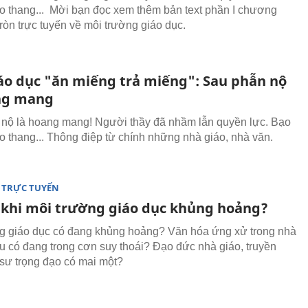
eo thang... Mời bạn đọc xem thêm bản text phần I chương
tròn trực tuyến về môi trường giáo dục.
áo dục "ăn miếng trả miếng": Sau phẫn nộ
ng mang
nộ là hoang mang! Người thầy đã nhầm lẫn quyền lực. Bạo
eo thang... Thông điệp từ chính những nhà giáo, nhà văn.
 TRỰC TUYẾN
 khi môi trường giáo dục khủng hoảng?
g giáo dục có đang khủng hoảng? Văn hóa ứng xử trong nhà
ệu có đang trong cơn suy thoái? Đạo đức nhà giáo, truyền
 sư trọng đạo có mai một?