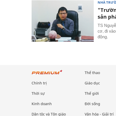
NHÀ TRƯ
"Trườn
sản ph
TS Nguyễn
cơ, đi và
động.
Thể thao
Chính trị
Giáo dục
Thời sự
Thế giới
Kinh doanh
Đời sống
Dân tộc và Tôn giáo
Văn hóa - Giải trí