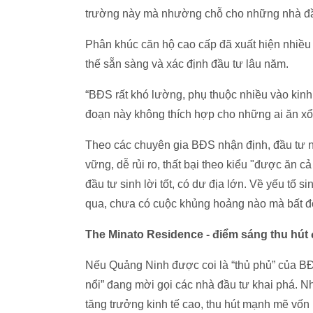
trường này mà nhường chỗ cho những nhà đầu
Phân khúc căn hộ cao cấp đã xuất hiện nhiều 
thế sẵn sàng và xác định đầu tư lâu năm.
“BĐS rất khó lường, phụ thuộc nhiều vào kinh 
đoạn này không thích hợp cho những ai ăn xổi”
Theo các chuyên gia BĐS nhận định, đầu tư ng
vững, dễ rủi ro, thất bại theo kiểu "được ăn 
đầu tư sinh lời tốt, có dư địa lớn. Về yếu tố s
qua, chưa có cuộc khủng hoảng nào mà bất đ
The Minato Residence - điểm sáng thu hút 
Nếu Quảng Ninh được coi là “thủ phủ” của BĐS
nổi” đang mời gọi các nhà đầu tư khai phá. 
tăng trưởng kinh tế cao, thu hút mạnh mẽ vốn 