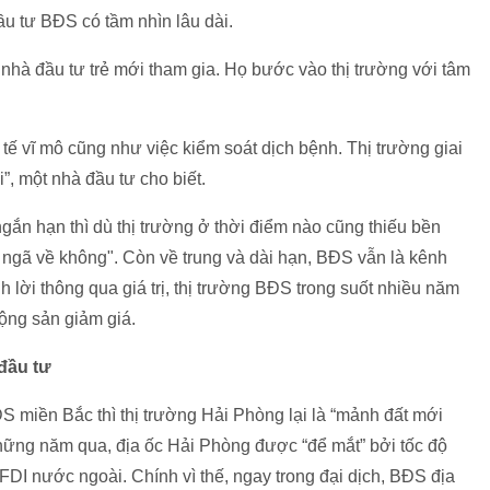
 tư BĐS có tầm nhìn lâu dài.
nhà đầu tư trẻ mới tham gia. Họ bước vào thị trường với tâm
tế vĩ mô cũng như việc kiểm soát dịch bệnh. Thị trường giai
, một nhà đầu tư cho biết.
ắn hạn thì dù thị trường ở thời điểm nào cũng thiếu bền
cả ngã về không". Còn về trung và dài hạn, BĐS vẫn là kênh
inh lời thông qua giá trị, thị trường BĐS trong suốt nhiều năm
ộng sản giảm giá.
đầu tư
 miền Bắc thì thị trường Hải Phòng lại là “mảnh đất mới
Những năm qua, địa ốc Hải Phòng được “để mắt” bởi tốc độ
FDI nước ngoài. Chính vì thế, ngay trong đại dịch, BĐS địa