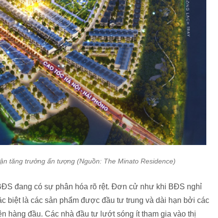
ận tăng trưởng ấn tượng (Nguồn: The Minato Residence)
, BĐS đang có sự phân hóa rõ rệt. Đơn cử như khi BĐS nghỉ
c biệt là các sản phẩm được đầu tư trung và dài hạn bởi các
 hàng đầu. Các nhà đầu tư lướt sóng ít tham gia vào thị