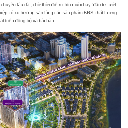
h chuyện lâu dài, chờ thời điểm chín muồi hay “đầu tư lướt
ghiệp có xu hướng săn lùng các sản phẩm BĐS chất lượng
t triển đồng bộ và bài bản.