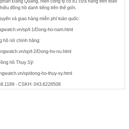
 phần Đăng Quang, hiện công ty có 81 cửa hàng trên toàn
hiệu đồng hồ danh tiếng trên thế giới.
tuyến và giao hàng miễn phí toàn quốc:
ngwatch.vn/sp/t-1/Dong-ho-nam.html
 hồ nữ chính hãng:
ngwatch.vn/sp/t-2/Dong-ho-nu.html
ồng hồ Thụy Sỹ:
ngwatch.vn/sp/dong-ho-thuy-sy.html
68.1189 - CSKH: 043.6228508