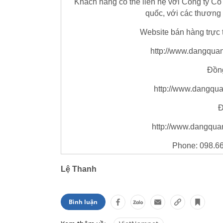
Khách hàng có thể liên hệ với Công ty Cổ
quốc, với các thương 
Website bán hàng trực 
http://www.dangqua
Đồng
http://www.dangqua
Đ
http://www.dangqua
Phone: 098.6
Lệ Thanh
Bình luận