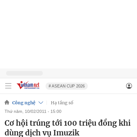
# ASEAN CUP 2026
Công nghệ
Hạ tầng số
thứ năm, 10/02/2011 - 15:00
Cơ hội trúng tới 100 triệu đồng khi
dùng dịch vụ Imuzik