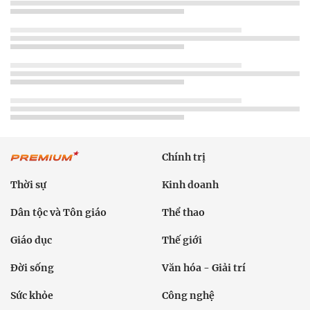
Chính trị
Thời sự
Kinh doanh
Dân tộc và Tôn giáo
Thể thao
Giáo dục
Thế giới
Đời sống
Văn hóa - Giải trí
Sức khỏe
Công nghệ