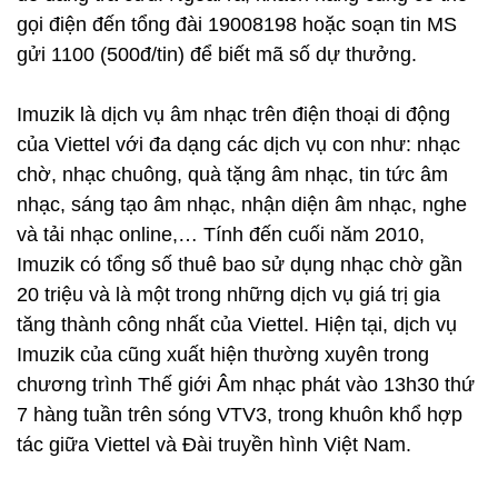
gọi điện đến tổng đài 19008198 hoặc soạn tin MS
gửi 1100 (500đ/tin) để biết mã số dự thưởng.
Imuzik là dịch vụ âm nhạc trên điện thoại di động
của Viettel với đa dạng các dịch vụ con như: nhạc
chờ, nhạc chuông, quà tặng âm nhạc, tin tức âm
nhạc, sáng tạo âm nhạc, nhận diện âm nhạc, nghe
và tải nhạc online,… Tính đến cuối năm 2010,
Imuzik có tổng số thuê bao sử dụng nhạc chờ gần
20 triệu và là một trong những dịch vụ giá trị gia
tăng thành công nhất của Viettel. Hiện tại, dịch vụ
Imuzik của cũng xuất hiện thường xuyên trong
chương trình Thế giới Âm nhạc phát vào 13h30 thứ
7 hàng tuần trên sóng VTV3, trong khuôn khổ hợp
tác giữa Viettel và Đài truyền hình Việt Nam.