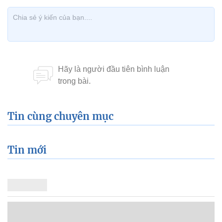
Tin cùng chuyên mục
Tin mới