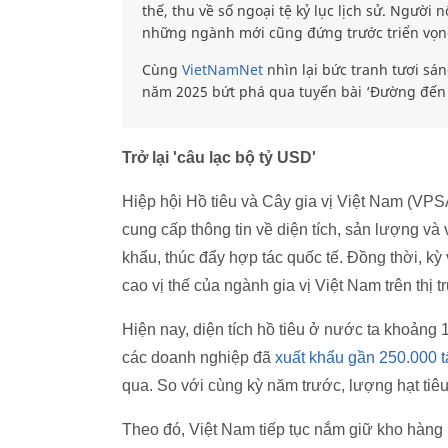
thế, thu về số ngoại tệ kỷ lục lịch sử. Người
những ngành mới cũng đứng trước triển vọng
Cùng
VietNamNet
nhìn lại bức tranh tươi sá
năm 2025 bứt phá qua tuyến bài ‘Đường đến 
Trở lại 'câu lạc bộ tỷ USD'
Hiệp hội Hồ tiêu và Cây gia vị Việt Nam (VPS
cung cấp thông tin về diện tích, sản lượng và 
khẩu, thúc đẩy hợp tác quốc tế. Đồng thời, kỳ
cao vị thế của ngành gia vị Việt Nam trên thị 
Hiện nay, diện tích hồ tiêu ở nước ta khoảng
các doanh nghiệp đã
xuất khẩu gần 250.000 tấ
qua. So với cùng kỳ năm trước, lượng hạt tiê
Theo đó, Việt Nam tiếp tục nắm giữ kho hàng 