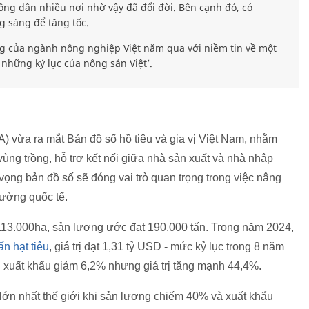
 nông dân nhiều nơi nhờ vậy đã đổi đời. Bên cạnh đó, có
 sáng để tăng tốc.
ng của ngành nông nghiệp Việt năm qua với niềm tin về một
những kỷ lục của nông sản Việt’.
A) vừa ra mắt Bản đồ số hồ tiêu và gia vị Việt Nam, nhằm
vùng trồng, hỗ trợ kết nối giữa nhà sản xuất và nhà nhập
 vọng bản đồ số sẽ đóng vai trò quan trọng trong việc nâng
trường quốc tế.
 113.000ha, sản lượng ước đạt 190.000 tấn. Trong năm 2024,
n hạt tiêu
, giá trị đạt 1,31 tỷ USD - mức kỷ lục trong 8 năm
u xuất khẩu giảm 6,2% nhưng giá trị tăng mạnh 44,4%.
lớn nhất thế giới khi sản lượng chiếm 40% và xuất khẩu