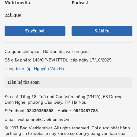
Multimedia
Podcast
24h qua
Tuyến bài
Sự kiện
Cơ quan chủ quản: Bộ Dân tộc và Tôn giáo
Số giấy phép: 146/GP-BVHTTDL, cấp ngày 17/10/2025
Tổng biên tập: Nguyễn Văn Bá
Liên hệ tòa soạn
Địa chỉ: Tầng 18, Toà nhà Cục Viễn thông (VNTA), 68 Dương
Đình Nghệ, phường Cầu Giấy, TP. Hà Nội.
Điện thoại:
02439369898
- Hotline:
0923457788
Email: vietnamnet@vietnamnet.vn
© 1997 Báo VietNamNet. All rights reserved. Chỉ được phát hành
lại thông tin từ website này khi có sự đồng ý bằng văn bản của