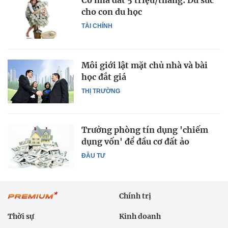
Cò nhà đất 5 triệu/tháng: Dư sức
cho con du học
TÀI CHÍNH
Môi giới lật mặt chủ nhà và bài
học đắt giá
THỊ TRƯỜNG
Trưởng phòng tín dụng 'chiếm
dụng vốn' để đầu cơ đất ảo
ĐẦU TƯ
Chính trị
Thời sự
Kinh doanh