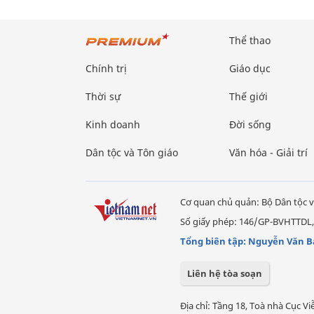
Thể thao
Chính trị
Giáo dục
Thời sự
Thế giới
Kinh doanh
Đời sống
Dân tộc và Tôn giáo
Văn hóa - Giải trí
Cơ quan chủ quản: Bộ Dân tộc v
Số giấy phép: 146/GP-BVHTTDL,
Tổng biên tập: Nguyễn Văn B
Liên hệ tòa soạn
Địa chỉ: Tầng 18, Toà nhà Cục 