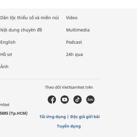
Dân tộc thiểu số và miền núi
Video
Nội dung chuyên đề
Multimedia
English
Podcast
Hồ sơ
24h qua
Ảnh
Theo dõi VietNamNet trên
amNet
5885 (Tp.HCM)
Tải ứng dụng
Độc giả gửi bài
Tuyển dụng