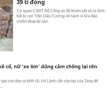
39 tỉ đồng
Cơ quan CSĐT Bộ Công an đã khám xét và ra lệnh
bắt bị can Trần Diệu Cường về hành vi lừa đảo
chiếm đoạt tài sản.
kề cổ, nữ ‘xe ôm’ dũng cảm chống lại tên
 gạt con dao ra khỏi cổ, chị Lành cắn vào tay của Tang để
..