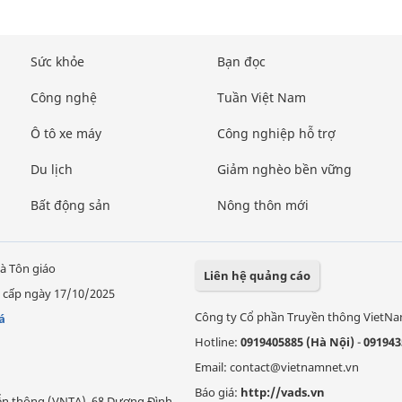
Sức khỏe
Bạn đọc
Công nghệ
Tuần Việt Nam
Ô tô xe máy
Công nghiệp hỗ trợ
Du lịch
Giảm nghèo bền vững
Bất động sản
Nông thôn mới
à Tôn giáo
Liên hệ quảng cáo
 cấp ngày 17/10/2025
Công ty Cổ phần Truyền thông VietN
á
Hotline:
0919405885 (Hà Nội)
-
091943
Email: contact@vietnamnet.vn
Báo giá:
http://vads.vn
Viễn thông (VNTA), 68 Dương Đình