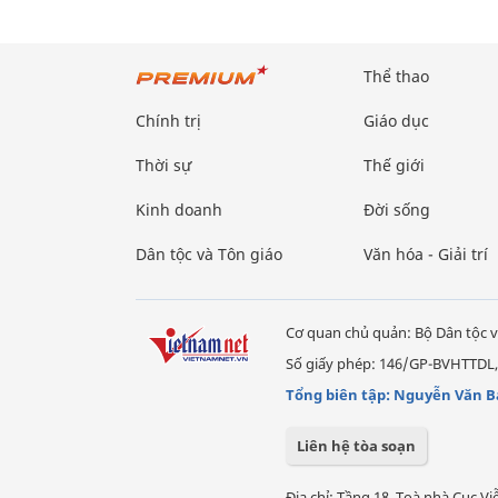
Thể thao
Chính trị
Giáo dục
Thời sự
Thế giới
Kinh doanh
Đời sống
Dân tộc và Tôn giáo
Văn hóa - Giải trí
Cơ quan chủ quản: Bộ Dân tộc v
Số giấy phép: 146/GP-BVHTTDL,
Tổng biên tập: Nguyễn Văn B
Liên hệ tòa soạn
Địa chỉ: Tầng 18, Toà nhà Cục 