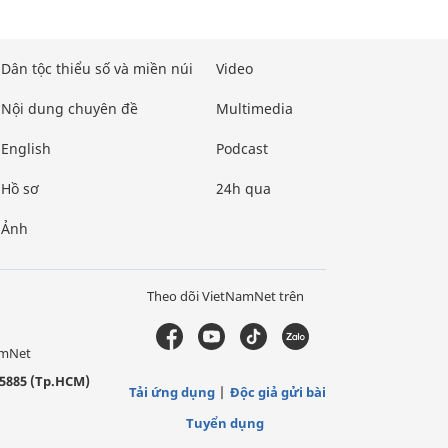
Dân tộc thiểu số và miền núi
Video
Nội dung chuyên đề
Multimedia
English
Podcast
Hồ sơ
24h qua
Ảnh
Theo dõi VietNamNet trên
amNet
5885 (Tp.HCM)
Tải ứng dụng
Độc giả gửi bài
Tuyển dụng