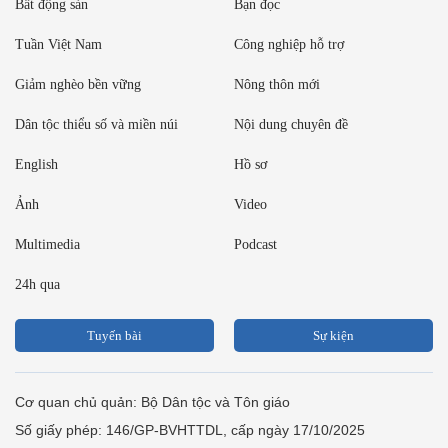
Bất động sản
Bạn đọc
Tuần Việt Nam
Công nghiệp hỗ trợ
Giảm nghèo bền vững
Nông thôn mới
Dân tộc thiểu số và miền núi
Nội dung chuyên đề
English
Hồ sơ
Ảnh
Video
Multimedia
Podcast
24h qua
Tuyến bài
Sự kiện
Cơ quan chủ quản: Bộ Dân tộc và Tôn giáo
Số giấy phép: 146/GP-BVHTTDL, cấp ngày 17/10/2025