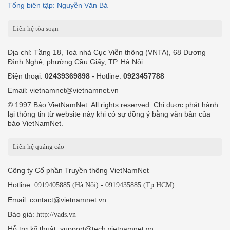
Tổng biên tập: Nguyễn Văn Bá
Liên hệ tòa soạn
Địa chỉ: Tầng 18, Toà nhà Cục Viễn thông (VNTA), 68 Dương
Đình Nghệ, phường Cầu Giấy, TP. Hà Nội.
Điện thoại:
02439369898
- Hotline:
0923457788
Email: vietnamnet@vietnamnet.vn
© 1997 Báo VietNamNet. All rights reserved. Chỉ được phát hành
lại thông tin từ website này khi có sự đồng ý bằng văn bản của
báo VietNamNet.
Liên hệ quảng cáo
Công ty Cổ phần Truyền thông VietNamNet
Hotline:
-
0919405885 (Hà Nội)
0919435885 (Tp.HCM)
Email: contact@vietnamnet.vn
Báo giá:
http://vads.vn
Hỗ trợ kỹ thuật: support@tech.vietnamnet.vn