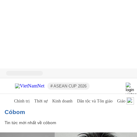
# ASEAN CUP 2026
Chính trị
Thời sự
Kinh doanh
Dân tộc và Tôn giáo
Giáo dục
cóbom
Tin tức mới nhất về
cóbom