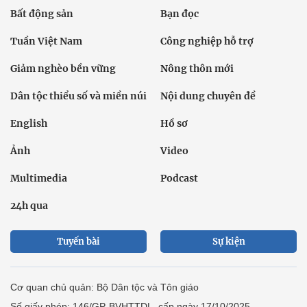
Bất động sản
Bạn đọc
Tuần Việt Nam
Công nghiệp hỗ trợ
Giảm nghèo bền vững
Nông thôn mới
Dân tộc thiểu số và miền núi
Nội dung chuyên đề
English
Hồ sơ
Ảnh
Video
Multimedia
Podcast
24h qua
Tuyến bài
Sự kiện
Cơ quan chủ quản: Bộ Dân tộc và Tôn giáo
Số giấy phép: 146/GP-BVHTTDL, cấp ngày 17/10/2025