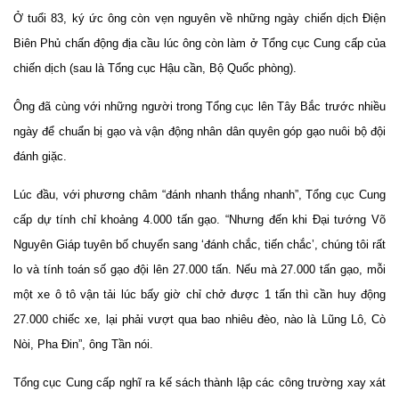
Ở tuổi 83, ký ức ông còn vẹn nguyên về những ngày chiến dịch Điện
Biên Phủ chấn động địa cầu lúc ông còn làm ở Tổng cục Cung cấp của
chiến dịch (sau là Tổng cục Hậu cần, Bộ Quốc phòng).
Ông đã cùng với những người trong Tổng cục lên Tây Bắc trước nhiều
ngày để chuẩn bị gạo và vận động nhân dân quyên góp gạo nuôi bộ đội
đánh giặc.
Lúc đầu, với phương châm “đánh nhanh thắng nhanh”, Tổng cục Cung
cấp dự tính chỉ khoảng 4.000 tấn gạo. “Nhưng đến khi Đại tướng Võ
Nguyên Giáp tuyên bố chuyển sang ‘đánh chắc, tiến chắc’, chúng tôi rất
lo và tính toán số gạo đội lên 27.000 tấn. Nếu mà 27.000 tấn gạo, mỗi
một xe ô tô vận tải lúc bấy giờ chỉ chở được 1 tấn thì cần huy động
27.000 chiếc xe, lại phải vượt qua bao nhiêu đèo, nào là Lũng Lô, Cò
Nòi, Pha Đin”, ông Tần nói.
Tổng cục Cung cấp nghĩ ra kế sách thành lập các công trường xay xát