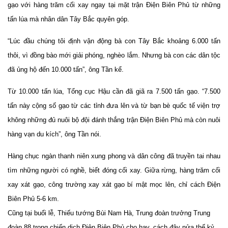
gạo với hàng trăm cối xay ngay tại mặt trận Điện Biên Phủ từ những
tấn lúa mà nhân dân Tây Bắc quyên góp.
“Lúc đầu chúng tôi định vận động bà con Tây Bắc khoảng 6.000 tấn
thôi, vì đồng bào mới giải phóng, nghèo lắm. Nhưng bà con các dân tộc
đã ủng hộ đến 10.000 tấn”, ông Tần kể.
Từ 10.000 tấn lúa, Tổng cục Hậu cần đã giã ra 7.500 tấn gạo. “7.500
tấn này cộng số gạo từ các tỉnh đưa lên và từ bạn bè quốc tế viện trợ
không những đủ nuôi bộ đội đánh thắng trận Điện Biên Phủ mà còn nuôi
hàng vạn du kích”, ông Tần nói.
Hàng chục ngàn thanh niên xung phong và dân công đã truyền tai nhau
tìm những người có nghề, biết đóng cối xay. Giữa rừng, hàng trăm cối
xay xát gạo, công trường xay xát gạo bí mật mọc lên, chỉ cách Điện
Biên Phủ 5-6 km.
Cũng tại buổi lễ, Thiếu tướng Bùi Nam Hà, Trung đoàn trưởng Trung
đoàn 88 trong chiến dịch Điện Biên Phủ cho hay, cách đây nửa thế kỷ