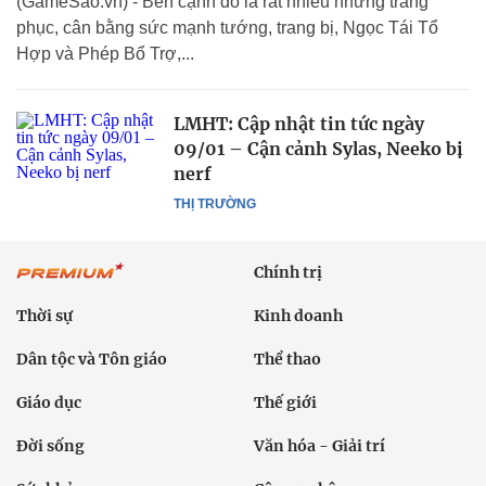
(GameSao.vn) - Bên cạnh đó là rất nhiều những trang
phục, cân bằng sức mạnh tướng, trang bị, Ngọc Tái Tổ
Hợp và Phép Bổ Trợ,...
LMHT: Cập nhật tin tức ngày
09/01 – Cận cảnh Sylas, Neeko bị
nerf
THỊ TRƯỜNG
Chính trị
Thời sự
Kinh doanh
Dân tộc và Tôn giáo
Thể thao
Giáo dục
Thế giới
Đời sống
Văn hóa - Giải trí