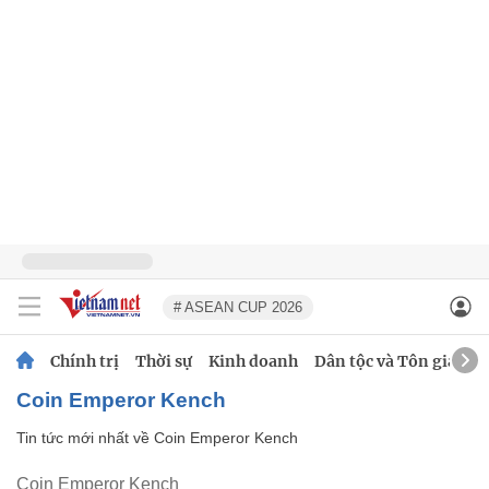
# ASEAN CUP 2026
Chính trị
Thời sự
Kinh doanh
Dân tộc và Tôn giáo
Coin Emperor Kench
Tin tức mới nhất về
Coin Emperor Kench
Coin Emperor Kench