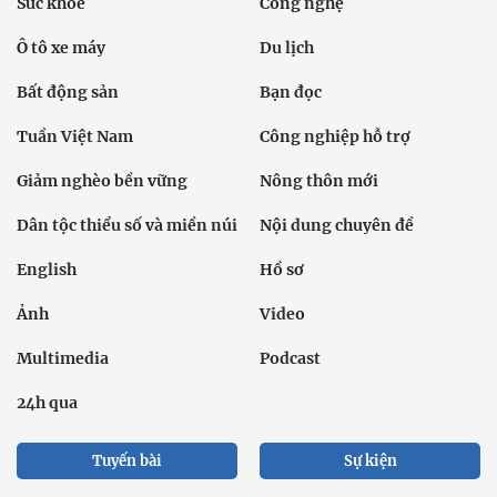
Sức khỏe
Công nghệ
Ô tô xe máy
Du lịch
Bất động sản
Bạn đọc
Tuần Việt Nam
Công nghiệp hỗ trợ
Giảm nghèo bền vững
Nông thôn mới
Dân tộc thiểu số và miền núi
Nội dung chuyên đề
English
Hồ sơ
Ảnh
Video
Multimedia
Podcast
24h qua
Tuyến bài
Sự kiện