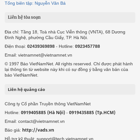
Tổng biên tập: Nguyễn Văn Bá
Liên hệ tòa soạn
Địa chỉ: Tầng 18, Toà nhà Cục Viễn thông (VNTA), 68 Dương
Đình Nghệ, phường Cầu Giấy, TP. Hà Nội.
Điện thoại:
02439369898
- Hotline:
0923457788
Email: vietnamnet@vietnamnet.vn
© 1997 Báo VietNamNet. All rights reserved. Chỉ được phát hành
lại thông tin từ website này khi có sự đồng ý bằng văn bản của
báo VietNamNet.
Liên hệ quảng cáo
Công ty Cổ phần Truyền thông VietNamNet
0919405885 (Hà Nội)
0919435885 (Tp.HCM)
Hotline:
-
Email: contact@vietnamnet.vn
http://vads.vn
Báo giá:
Hỗ trợ kỹ thuật: support@tech.vietnamnet.vn