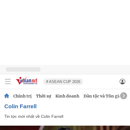
# ASEAN CUP 2026
Chính trị
Thời sự
Kinh doanh
Dân tộc và Tôn giáo
Colin Farrell
Tin tức mới nhất về
Colin Farrell