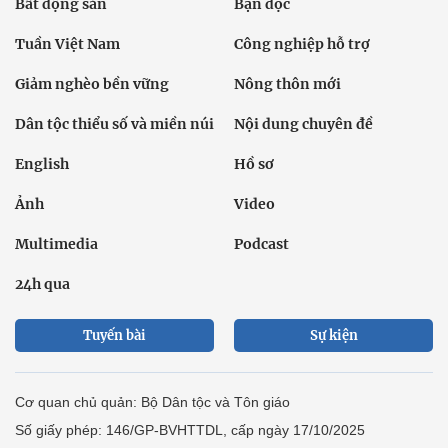
Bất động sản
Bạn đọc
Tuần Việt Nam
Công nghiệp hỗ trợ
Giảm nghèo bền vững
Nông thôn mới
Dân tộc thiểu số và miền núi
Nội dung chuyên đề
English
Hồ sơ
Ảnh
Video
Multimedia
Podcast
24h qua
Tuyến bài
Sự kiện
Cơ quan chủ quản: Bộ Dân tộc và Tôn giáo
Số giấy phép: 146/GP-BVHTTDL, cấp ngày 17/10/2025