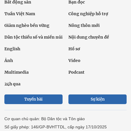
Bất động sản
Bạn đọc
Tuần Việt Nam
Công nghiệp hỗ trợ
Giảm nghèo bền vững
Nông thôn mới
Dân tộc thiểu số và miền núi
Nội dung chuyên đề
English
Hồ sơ
Ảnh
Video
Multimedia
Podcast
24h qua
Tuyến bài
Sự kiện
Cơ quan chủ quản: Bộ Dân tộc và Tôn giáo
Số giấy phép: 146/GP-BVHTTDL, cấp ngày 17/10/2025