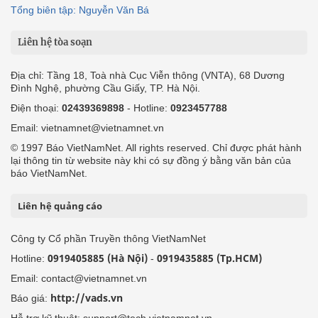
Tổng biên tập: Nguyễn Văn Bá
Liên hệ tòa soạn
Địa chỉ: Tầng 18, Toà nhà Cục Viễn thông (VNTA), 68 Dương
Đình Nghệ, phường Cầu Giấy, TP. Hà Nội.
Điện thoại:
02439369898
- Hotline:
0923457788
Email: vietnamnet@vietnamnet.vn
© 1997 Báo VietNamNet. All rights reserved. Chỉ được phát hành
lại thông tin từ website này khi có sự đồng ý bằng văn bản của
báo VietNamNet.
Liên hệ quảng cáo
Công ty Cổ phần Truyền thông VietNamNet
0919405885 (Hà Nội)
0919435885 (Tp.HCM)
Hotline:
-
Email: contact@vietnamnet.vn
http://vads.vn
Báo giá:
Hỗ trợ kỹ thuật: support@tech.vietnamnet.vn