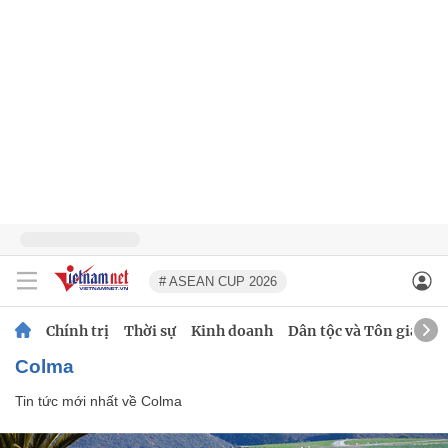
# ASEAN CUP 2026
Chính trị
Thời sự
Kinh doanh
Dân tộc và Tôn giáo
Colma
Tin tức mới nhất về
Colma