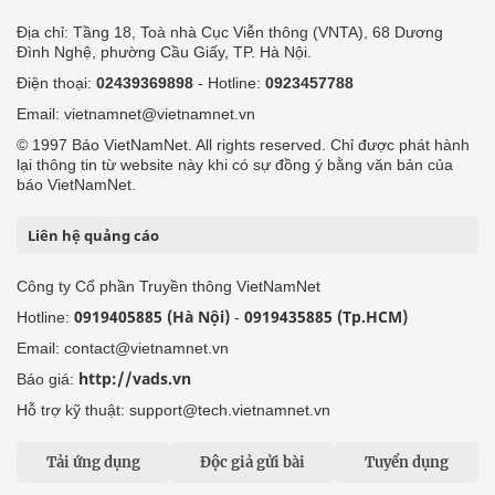
Địa chỉ: Tầng 18, Toà nhà Cục Viễn thông (VNTA), 68 Dương
Đình Nghệ, phường Cầu Giấy, TP. Hà Nội.
Điện thoại:
02439369898
- Hotline:
0923457788
Email: vietnamnet@vietnamnet.vn
© 1997 Báo VietNamNet. All rights reserved. Chỉ được phát hành
lại thông tin từ website này khi có sự đồng ý bằng văn bản của
báo VietNamNet.
Liên hệ quảng cáo
Công ty Cổ phần Truyền thông VietNamNet
0919405885 (Hà Nội)
0919435885 (Tp.HCM)
Hotline:
-
Email: contact@vietnamnet.vn
http://vads.vn
Báo giá:
Hỗ trợ kỹ thuật: support@tech.vietnamnet.vn
Tải ứng dụng
Độc giả gửi bài
Tuyển dụng