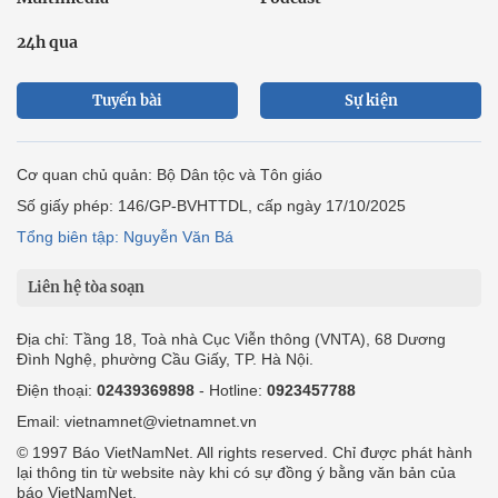
24h qua
Tuyến bài
Sự kiện
Cơ quan chủ quản: Bộ Dân tộc và Tôn giáo
Số giấy phép: 146/GP-BVHTTDL, cấp ngày 17/10/2025
Tổng biên tập: Nguyễn Văn Bá
Liên hệ tòa soạn
Địa chỉ: Tầng 18, Toà nhà Cục Viễn thông (VNTA), 68 Dương
Đình Nghệ, phường Cầu Giấy, TP. Hà Nội.
Điện thoại:
02439369898
- Hotline:
0923457788
Email: vietnamnet@vietnamnet.vn
© 1997 Báo VietNamNet. All rights reserved. Chỉ được phát hành
lại thông tin từ website này khi có sự đồng ý bằng văn bản của
báo VietNamNet.