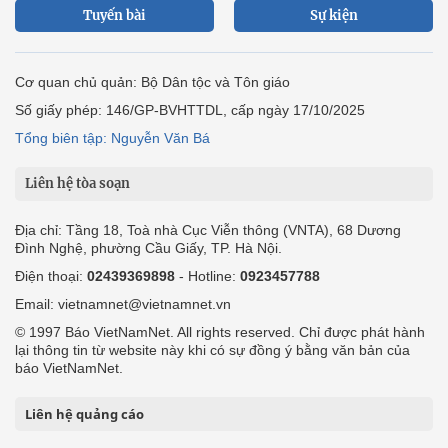
Tuyến bài
Sự kiện
Cơ quan chủ quản: Bộ Dân tộc và Tôn giáo
Số giấy phép: 146/GP-BVHTTDL, cấp ngày 17/10/2025
Tổng biên tập: Nguyễn Văn Bá
Liên hệ tòa soạn
Địa chỉ: Tầng 18, Toà nhà Cục Viễn thông (VNTA), 68 Dương
Đình Nghệ, phường Cầu Giấy, TP. Hà Nội.
Điện thoại:
02439369898
- Hotline:
0923457788
Email: vietnamnet@vietnamnet.vn
© 1997 Báo VietNamNet. All rights reserved. Chỉ được phát hành
lại thông tin từ website này khi có sự đồng ý bằng văn bản của
báo VietNamNet.
Liên hệ quảng cáo