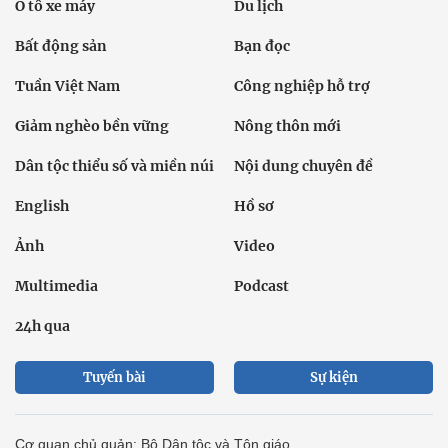
Ô tô xe máy
Du lịch
Bất động sản
Bạn đọc
Tuần Việt Nam
Công nghiệp hỗ trợ
Giảm nghèo bền vững
Nông thôn mới
Dân tộc thiểu số và miền núi
Nội dung chuyên đề
English
Hồ sơ
Ảnh
Video
Multimedia
Podcast
24h qua
Tuyến bài
Sự kiện
Cơ quan chủ quản: Bộ Dân tộc và Tôn giáo