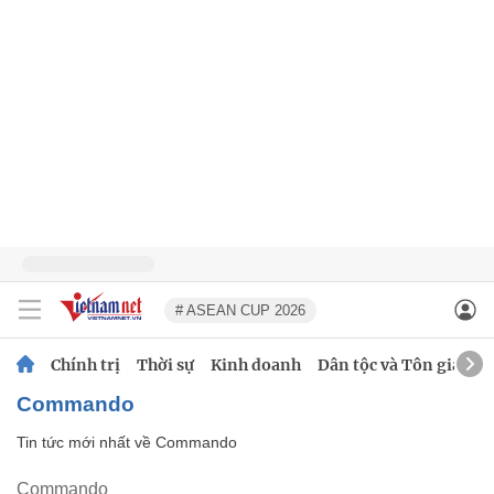
# ASEAN CUP 2026
Chính trị
Thời sự
Kinh doanh
Dân tộc và Tôn giáo
Commando
Tin tức mới nhất về
Commando
Commando