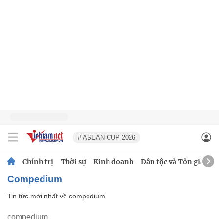
# ASEAN CUP 2026
Chính trị
Thời sự
Kinh doanh
Dân tộc và Tôn giáo
compedium
Tin tức mới nhất về
compedium
compedium