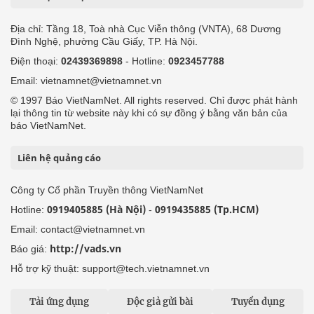
Địa chỉ: Tầng 18, Toà nhà Cục Viễn thông (VNTA), 68 Dương
Đình Nghệ, phường Cầu Giấy, TP. Hà Nội.
Điện thoại:
02439369898
- Hotline:
0923457788
Email: vietnamnet@vietnamnet.vn
© 1997 Báo VietNamNet. All rights reserved. Chỉ được phát hành
lại thông tin từ website này khi có sự đồng ý bằng văn bản của
báo VietNamNet.
Liên hệ quảng cáo
Công ty Cổ phần Truyền thông VietNamNet
0919405885 (Hà Nội)
0919435885 (Tp.HCM)
Hotline:
-
Email: contact@vietnamnet.vn
http://vads.vn
Báo giá:
Hỗ trợ kỹ thuật: support@tech.vietnamnet.vn
Tải ứng dụng
Độc giả gửi bài
Tuyển dụng