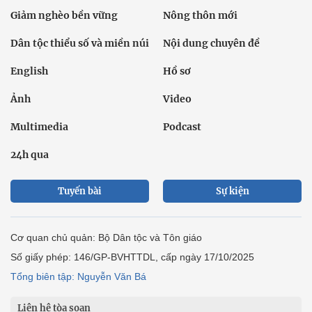
Giảm nghèo bền vững
Nông thôn mới
Dân tộc thiểu số và miền núi
Nội dung chuyên đề
English
Hồ sơ
Ảnh
Video
Multimedia
Podcast
24h qua
Tuyến bài
Sự kiện
Cơ quan chủ quản: Bộ Dân tộc và Tôn giáo
Số giấy phép: 146/GP-BVHTTDL, cấp ngày 17/10/2025
Tổng biên tập: Nguyễn Văn Bá
Liên hệ tòa soạn