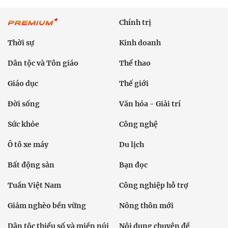
Chính trị
Thời sự
Kinh doanh
Dân tộc và Tôn giáo
Thể thao
Giáo dục
Thế giới
Đời sống
Văn hóa - Giải trí
Sức khỏe
Công nghệ
Ô tô xe máy
Du lịch
Bất động sản
Bạn đọc
Tuần Việt Nam
Công nghiệp hỗ trợ
Giảm nghèo bền vững
Nông thôn mới
Dân tộc thiểu số và miền núi
Nội dung chuyên đề