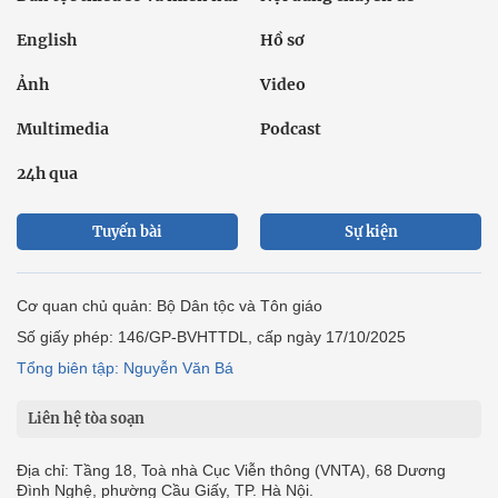
English
Hồ sơ
Ảnh
Video
Multimedia
Podcast
24h qua
Tuyến bài
Sự kiện
Cơ quan chủ quản: Bộ Dân tộc và Tôn giáo
Số giấy phép: 146/GP-BVHTTDL, cấp ngày 17/10/2025
Tổng biên tập: Nguyễn Văn Bá
Liên hệ tòa soạn
Địa chỉ: Tầng 18, Toà nhà Cục Viễn thông (VNTA), 68 Dương
Đình Nghệ, phường Cầu Giấy, TP. Hà Nội.