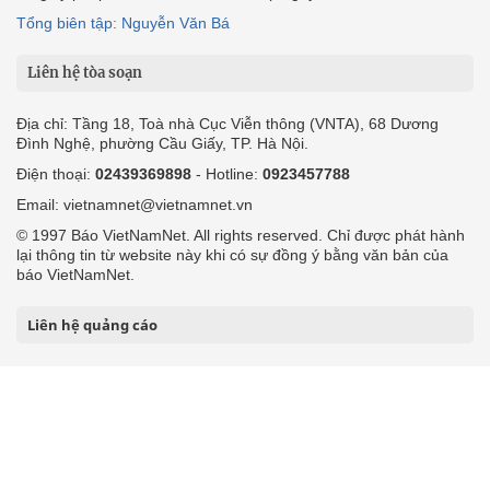
Tổng biên tập: Nguyễn Văn Bá
Liên hệ tòa soạn
Địa chỉ: Tầng 18, Toà nhà Cục Viễn thông (VNTA), 68 Dương
Đình Nghệ, phường Cầu Giấy, TP. Hà Nội.
Điện thoại:
02439369898
- Hotline:
0923457788
Email: vietnamnet@vietnamnet.vn
© 1997 Báo VietNamNet. All rights reserved. Chỉ được phát hành
lại thông tin từ website này khi có sự đồng ý bằng văn bản của
báo VietNamNet.
Liên hệ quảng cáo
Công ty Cổ phần Truyền thông VietNamNet
0919405885 (Hà Nội)
0919435885 (Tp.HCM)
Hotline:
-
Email: contact@vietnamnet.vn
http://vads.vn
Báo giá: