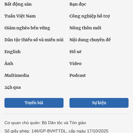
Bất động sản
Bạn đọc
Tuần Việt Nam
Công nghiệp hỗ trợ
Giảm nghèo bền vững
Nông thôn mới
Dân tộc thiểu số và miền núi
Nội dung chuyên đề
English
Hồ sơ
Ảnh
Video
Multimedia
Podcast
24h qua
Tuyến bài
Sự kiện
Cơ quan chủ quản: Bộ Dân tộc và Tôn giáo
Số giấy phép: 146/GP-BVHTTDL, cấp ngày 17/10/2025