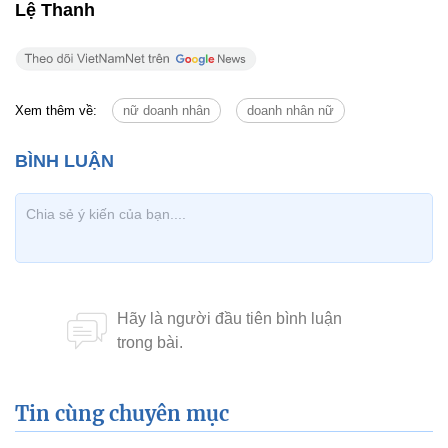
người phụ nữ như thế nên không thể gọi là ôm đồm
mà tôi cảm thấy thật may mắn vì mình đã có cơ hội
để đóng góp cho những giá trị tốt đẹp cho cộng
đồng. Nhân đây tôi xin cảm ơn Nữ hoàng hoa hồng
Bùi Thanh Hương - Chủ tịch sáng lập Happy
Women Global Leader Network đã tin tưởng giao
phó trách nhiệm và ủy quyền vai trò Phó chủ tịch
thường trực điều hành cho tôi.
Lệ Thanh
Xem thêm về:
nữ doanh nhân
doanh nhân nữ