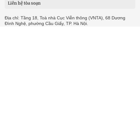
24h qua
Tuyến bài
Sự kiện
Cơ quan chủ quản: Bộ Dân tộc và Tôn giáo
Số giấy phép: 146/GP-BVHTTDL, cấp ngày 17/10/2025
Tổng biên tập: Nguyễn Văn Bá
Liên hệ tòa soạn
Địa chỉ: Tầng 18, Toà nhà Cục Viễn thông (VNTA), 68 Dương
Đình Nghệ, phường Cầu Giấy, TP. Hà Nội.
Điện thoại:
02439369898
- Hotline:
0923457788
Email: vietnamnet@vietnamnet.vn
© 1997 Báo VietNamNet. All rights reserved. Chỉ được phát hành
lại thông tin từ website này khi có sự đồng ý bằng văn bản của
báo VietNamNet.