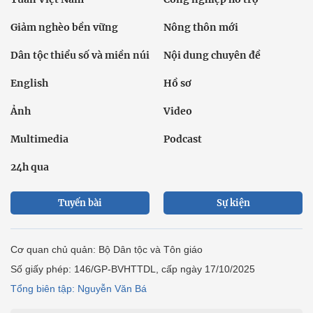
Giáo dục
Thế giới
Đời sống
Văn hóa - Giải trí
Sức khỏe
Công nghệ
Ô tô xe máy
Du lịch
Bất động sản
Bạn đọc
Tuần Việt Nam
Công nghiệp hỗ trợ
Giảm nghèo bền vững
Nông thôn mới
Dân tộc thiểu số và miền núi
Nội dung chuyên đề
English
Hồ sơ
Ảnh
Video
Multimedia
Podcast