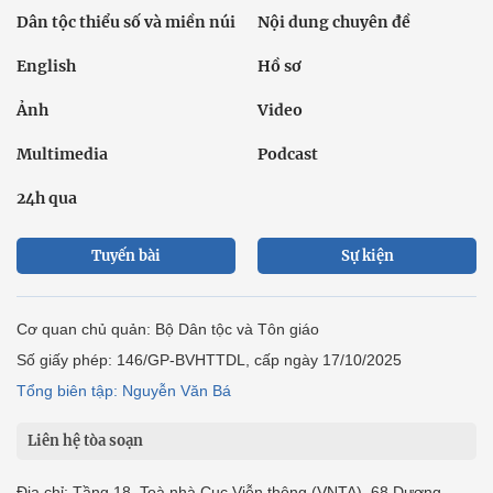
Dân tộc thiểu số và miền núi
Nội dung chuyên đề
English
Hồ sơ
Ảnh
Video
Multimedia
Podcast
24h qua
Tuyến bài
Sự kiện
Cơ quan chủ quản: Bộ Dân tộc và Tôn giáo
Số giấy phép: 146/GP-BVHTTDL, cấp ngày 17/10/2025
Tổng biên tập: Nguyễn Văn Bá
Liên hệ tòa soạn
Địa chỉ: Tầng 18, Toà nhà Cục Viễn thông (VNTA), 68 Dương