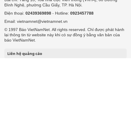
Đình Nghệ, phường Cầu Giấy, TP. Hà Nội.
Điện thoại:
02439369898
- Hotline:
0923457788
Email: vietnamnet@vietnamnet.vn
© 1997 Báo VietNamNet. All rights reserved. Chỉ được phát hành
lại thông tin từ website này khi có sự đồng ý bằng văn bản của
báo VietNamNet.
Liên hệ quảng cáo
Công ty Cổ phần Truyền thông VietNamNet
0919405885 (Hà Nội)
0919435885 (Tp.HCM)
Hotline:
-
Email: contact@vietnamnet.vn
http://vads.vn
Báo giá:
Hỗ trợ kỹ thuật: support@tech.vietnamnet.vn
Tải ứng dụng
Độc giả gửi bài
Tuyển dụng