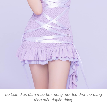
Lọ Lem diện đầm màu tím mộng mơ, tóc đính nơ cùng
tông màu duyên dáng.