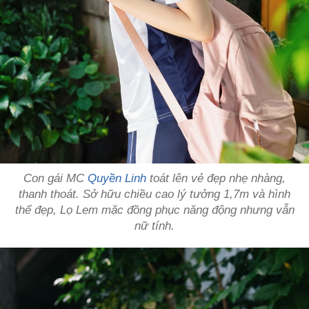
Con gái MC
Quyền Linh
toát lên vẻ đẹp nhẹ nhàng,
thanh thoát. Sở hữu chiều cao lý tưởng 1,7m và hình
thể đẹp, Lọ Lem mặc đồng phục năng động nhưng vẫn
nữ tính.