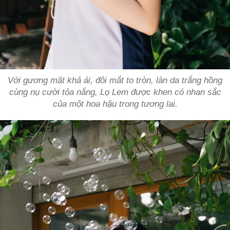
Với gương mặt khả ái, đôi mắt to tròn, làn da trắng hồng
cùng nụ cười tỏa nắng, Lọ Lem được khen có nhan sắc
của một hoa hậu trong tương lai.