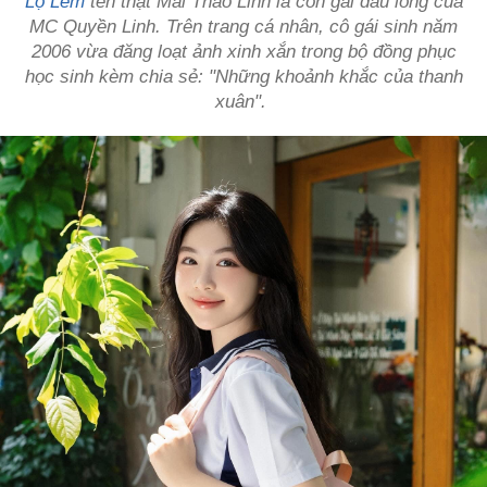
Lọ Lem
tên thật Mai Thảo Linh là con gái đầu lòng của
MC Quyền Linh. Trên trang cá nhân, cô gái sinh năm
2006 vừa đăng loạt ảnh xinh xắn trong bộ đồng phục
học sinh kèm chia sẻ: "Những khoảnh khắc của thanh
xuân".