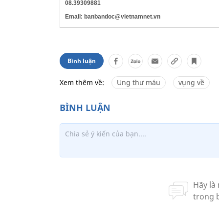
08.39309881
Email: banbandoc@vietnamnet.vn
Bình luận
Xem thêm về:
Ung thư máu
vụng về