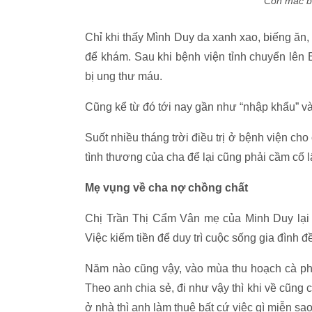
Con mắc b
Chỉ khi thấy Mình Duy da xanh xao, biếng ăn, 
để khám. Sau khi bệnh viện tỉnh chuyển lên
bị ung thư máu.
Cũng kể từ đó tới nay gần như “nhập khẩu” và
Suốt nhiều tháng trời điều trị ở bệnh viện ch
tình thương của cha để lại cũng phải cầm cố 
Mẹ vụng về cha nợ chồng chất
Chị Trần Thị Cẩm Vân mẹ của Minh Duy lại v
Việc kiếm tiền để duy trì cuộc sống gia đìn
Năm nào cũng vậy, vào mùa thu hoạch cà phê
Theo anh chia sẻ, đi như vậy thì khi về cũng
ở nhà thì anh làm thuê bất cứ việc gì miễn sao