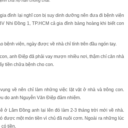
ệnh cha nợ nần chồng chất.
gia đình lại nghĩ con bị suy dinh dưỡng nên đưa đi bệnh viện
 BV Nhi Đồng 1, TP.HCM cả gia đình bàng hoàng khi biết con
o bệnh viện, ngày được về nhà chỉ tính trên đầu ngón tay.
o con, anh Điệp đã phải vay mượn nhiều nơi, thậm chí căn nhà
lấy tiền chữa bệnh cho con.
ụng về nên chỉ làm những việc lặt vặt ở nhà và trông con.
h đều do anh Nguyễn Văn Điệp đảm nhiệm.
 ở Lâm Đồng anh lại lên đó làm 2-3 tháng trời mới về nhà.
 có được một món tiền vì chủ đã nuôi cơm. Ngoài ra những lúc
 có tiền.