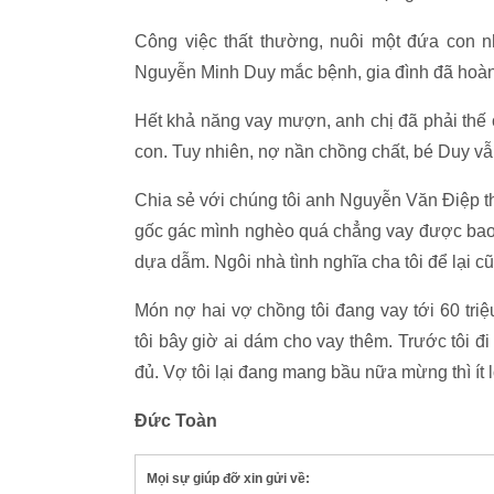
Công việc thất thường, nuôi một đứa con 
Nguyễn Minh Duy mắc bệnh, gia đình đã hoàn 
Hết khả năng vay mượn, anh chị đã phải thế
con. Tuy nhiên, nợ nần chồng chất, bé Duy vẫn
Chia sẻ với chúng tôi anh Nguyễn Văn Điệp t
gốc gác mình nghèo quá chẳng vay được bao 
dựa dẫm. Ngôi nhà tình nghĩa cha tôi để lại c
Món nợ hai vợ chồng tôi đang vay tới 60 tri
tôi bây giờ ai dám cho vay thêm. Trước tôi đ
đủ. Vợ tôi lại đang mang bầu nữa mừng thì ít lo
Đức Toàn
Mọi sự giúp đỡ xin gửi về: