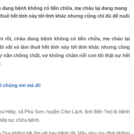
háu đang bệnh không có tiền chữa, mẹ cháu lại đang mang
thuê hết tỉnh này tới tỉnh khác nhưng cũng chỉ đủ để nuôi
ắm rồi, cháu đang bệnh không có tiền chữa, mẹ cháu lại
 vất vả làm thuê hết tỉnh này tới tỉnh khác nhưng cũng
ợ nần chồng chất, vợ không chăm nổi con tôi thật sự hết
.
ỏ chúng em mà đi!
 Hiệp, xã Phú Sơn, huyện Chợ Lách, tỉnh Bến Tre) bị bệnh
tiếp tục chữa bệnh.
h Duy không hề ốm vặt hay bệnh tật. Hầu như gia đình không