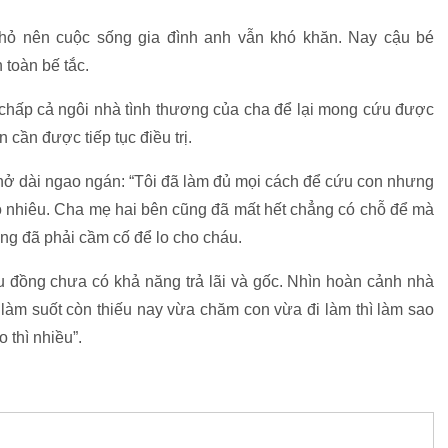
nhỏ nên cuộc sống gia đình anh vẫn khó khăn. Nay cậu bé
toàn bế tắc.
 chấp cả ngôi nhà tình thương của cha để lại mong cứu được
 cần được tiếp tục điều trị.
hở dài ngao ngán: “Tôi đã làm đủ mọi cách để cứu con nhưng
nhiêu. Cha mẹ hai bên cũng đã mất hết chẳng có chỗ để mà
ũng đã phải cầm cố để lo cho cháu.
ệu đồng chưa có khả năng trả lãi và gốc. Nhìn hoàn cảnh nhà
i làm suốt còn thiếu nay vừa chăm con vừa đi làm thì làm sao
 thì nhiều”.