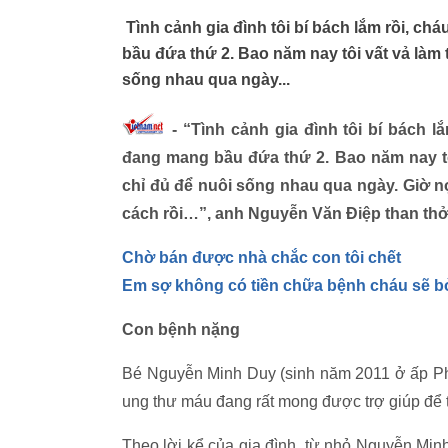
Tình cảnh gia đình tôi bí bách lắm rồi, c
bầu đứa thứ 2. Bao năm nay tôi vất vả làm 
sống nhau qua ngày...
- “Tình cảnh gia đình tôi bí bách l
đang mang bầu đứa thứ 2. Bao năm nay tôi
chỉ đủ để nuôi sống nhau qua ngày. Giờ n
cách rồi…”, anh Nguyễn Văn Điệp than thở
Chờ bán được nhà chắc con tôi chết
Em sợ không có tiền chữa bệnh cháu sẽ b
Con bệnh nặng
Bé Nguyễn Minh Duy (sinh năm 2011 ở ấp Phú
ung thư máu đang rất mong được trợ giúp để 
Theo lời kể của gia đình, từ nhỏ Nguyễn Min