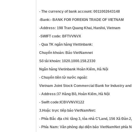
- The currency of bank account: 0011002643148
-Bank:- BANK FOR FOREIGN TRADE OF VIETNAM
-Address: 198 Tran Quang Khai, Han//oi, Vietnam
-SWIFT code: BFTVVNVX
- Qua TK ngân hàng Viettinbank:
Chuyển khoản: Báo VietNamnet
Số tài khoản: 1020.1000.158.2330
Ngân hàng Vietinbank Hoàn Kiếm, Hà Nội
- Chuyển tiền từ nước ngoài:
Vietnam Joint Stock Commercial Bank for Industry an
- Address:37 Hàng Bồ, Hoàn Kiếm, Hà Nội
- Swift code:ICBVVNVX122
3.Hoặc trực tiếp báo VietNamNet:
- Phía Bắc địa chỉ: tầng 3, tòa nhà C’Land, 156 Xã Đà
- Phía Nam: Văn phòng đại diện báo VietNamNet phía N