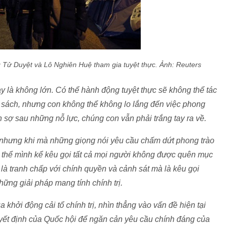
 Tử Duyệt và Lô Nghiên Huệ
tham gia tuyệt thực. Ảnh: Reuters
y là không lớn. Có thể hành động tuyệt thực sẽ không thể tác
 sách, nhưng con không thể không lo lắng đến việc phong
n sợ sau những nỗ lực, chúng con vẫn phải trắng tay ra về.
 nhưng khi mà những giọng nói yêu cầu chấm dứt phong trào
 thể mình kể kêu gọi tất cả mọi người không được quên mục
 là tranh chấp với chính quyền và cảnh sát mà là kêu gọi
ững giải pháp mang tính chính trị.
khởi động cải tổ chính trị, nhìn thẳng vào vấn đề hiện tại
yết định của Quốc hội để ngăn cản yêu cầu chính đáng của