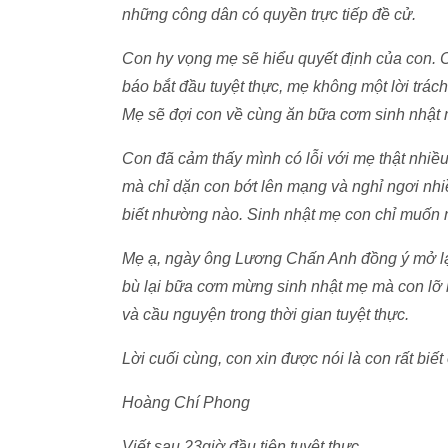
những công dân có quyền trực tiếp đề cử.
Con hy vọng mẹ sẽ hiểu quyết định của con. C
báo bắt đầu tuyệt thực, mẹ không một lời trác
Mẹ sẽ đợi con về cùng ăn bữa cơm sinh nhật 
Con đã cảm thấy mình có lỗi với mẹ thật nhiều
mà chỉ dặn con bớt lên mạng và nghỉ ngơi nh
biết nhường nào. Sinh nhật mẹ con chỉ muốn 
Mẹ ạ, ngày ông Lương Chấn Anh đồng ý mở lại
bù lại bữa cơm mừng sinh nhật mẹ mà con lỡ 
và cầu nguyện trong thời gian tuyệt thực.
Lời cuối cùng, con xin được nói là con rất biế
Hoàng Chí Phong
Viết sau 23giờ đầu tiên tuyệt thực.