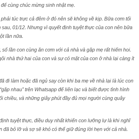
 để cùng chúc mừng sinh nhật mẹ.
n phải túc trực cả đêm ở đó nên sẽ không về kịp. Bữa cơm tối
sau, 01/12. Nhưng vì quyết định tuyệt thực của con nên bữa
ột lần nữa.
y, số lần con cùng ăn cơm với cả nhà và gặp mẹ rất hiếm hoi.
ôi nhà thứ hai của con và sự có mặt của con ở nhà lại càng ít
đã đi làm hoặc đã ngủ say còn khi ba mẹ về nhà lại là lúc con
“gặp nhau” trên Whatsapp để liên lạc và biết được tình hình
i chiều, và những giây phút đầy đủ mọi người cùng quây
ịnh tuyệt thực, điều duy nhất khiến con lưỡng lự là khi nghĩ
đã bỏ lỡ và sợ sẽ khó có thể giữ đúng lời hẹn với cả nhà.