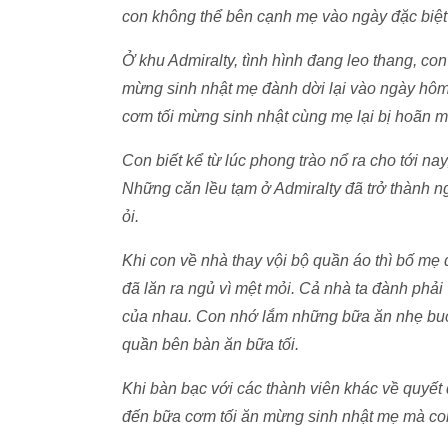
con không thể bên cạnh mẹ vào ngày đặc biệt
Ở khu Admiralty, tình hình đang leo thang, co
mừng sinh nhật mẹ đành dời lại vào ngày hôm 
cơm tối mừng sinh nhật cùng mẹ lại bị hoãn m
Con biết kể từ lúc phong trào nổ ra cho tới na
Những căn lều tạm ở Admiralty đã trở thành ng
ỏi.
Khi con về nhà thay vội bộ quần áo thì bố mẹ 
đã lăn ra ngủ vì mệt mỏi. Cả nhà ta đành phải 
của nhau. Con nhớ lắm những bữa ăn nhẹ buổ
quần bên bàn ăn bữa tối.
Khi bàn bạc với các thành viên khác về quyết đ
đến bữa cơm tối ăn mừng sinh nhật mẹ mà con 