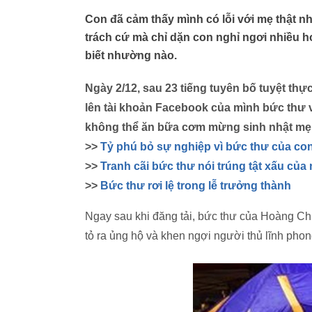
Con đã cảm thấy mình có lỗi với mẹ thật n
trách cứ mà chỉ dặn con nghỉ ngơi nhiều 
biết nhường nào.
Ngày 2/12, sau 23 tiếng tuyên bố tuyệt thự
lên tài khoản Facebook của mình bức thư v
không thể ăn bữa cơm mừng sinh nhật mẹ 
>>
Tỷ phú bỏ sự nghiệp vì bức thư của con
>>
Tranh cãi bức thư nói trúng tật xấu của 
>>
Bức thư rơi lệ trong lễ trưởng thành
Ngay sau khi đăng tải, bức thư của Hoàng C
tỏ ra ủng hộ và khen ngợi người thủ lĩnh pho