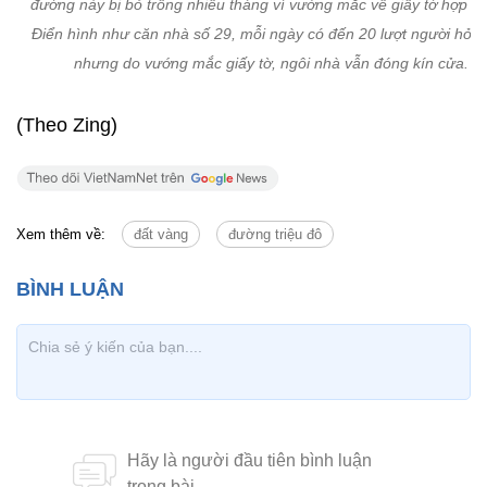
Tin cùng chuyên mục
Tin mới