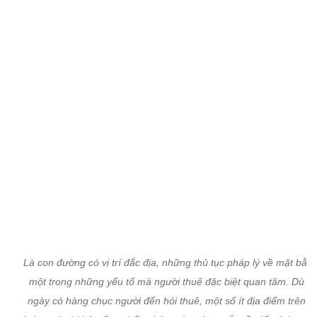
Là con đường có vị trí đắc địa, những thủ tục pháp lý về mặt bằng
một trong những yếu tố mà người thuê đặc biệt quan tâm. Dù m
ngày có hàng chục người đến hỏi thuê, một số ít địa điểm trên c
đường này bị bỏ trống nhiều tháng vì vướng mắc về giấy tờ hợp p
Điển hình như căn nhà số 29, mỗi ngày có đến 20 lượt người hỏi 
nhưng do vướng mắc giấy tờ, ngôi nhà vẫn đóng kín cửa.
(Theo Zing)
Xem thêm về:
đất vàng
đường triệu đô