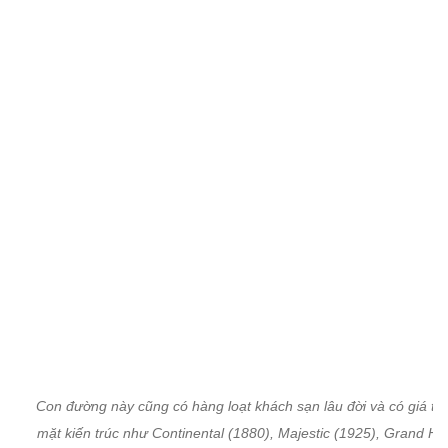
Con đường này cũng có hàng loạt khách sạn lâu đời và có giá trị
mặt kiến trúc như Continental (1880), Majestic (1925), Grand Ho
Saigon (1930) và cả những khách sạn mới xếp hạng 5 sao.