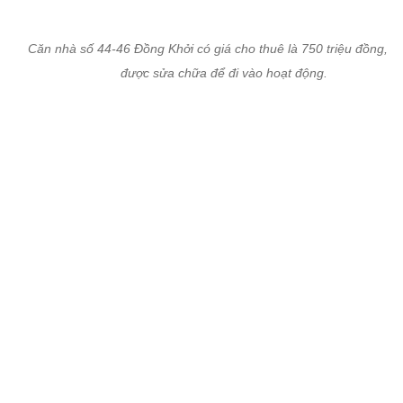
Nhiều địa điểm dán quảng cáo cho thuê. Người dân cho biết tại đ
này, ngay khi có thông báo cho thuê, một doanh nhân Singapore
nhanh chân giữ chỗ với mức giá thuê hơn 200 triệu đồng/tháng. H