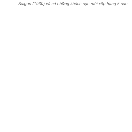
Con đường cũng được bao quanh bởi các trung tâm tài chính, tr
tâm thương mại cao cấp, hiện đại như tháp đôi TTTM Vincom, tòa
Opera House, tòa nhà Sài Gòn Metropolitan, Union Square, Park
Plaza...