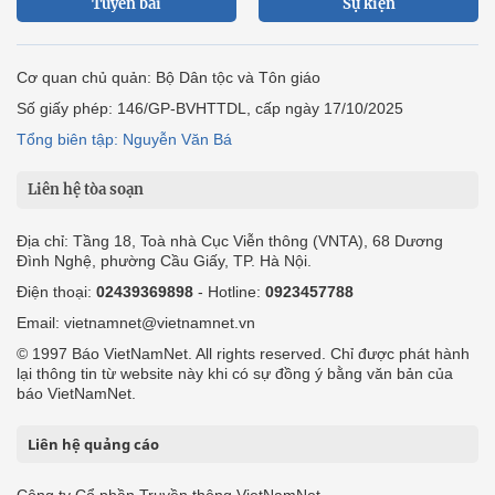
Tuyến bài
Sự kiện
Cơ quan chủ quản: Bộ Dân tộc và Tôn giáo
Số giấy phép: 146/GP-BVHTTDL, cấp ngày 17/10/2025
Tổng biên tập: Nguyễn Văn Bá
Liên hệ tòa soạn
Địa chỉ: Tầng 18, Toà nhà Cục Viễn thông (VNTA), 68 Dương
Đình Nghệ, phường Cầu Giấy, TP. Hà Nội.
Điện thoại:
02439369898
- Hotline:
0923457788
Email: vietnamnet@vietnamnet.vn
© 1997 Báo VietNamNet. All rights reserved. Chỉ được phát hành
lại thông tin từ website này khi có sự đồng ý bằng văn bản của
báo VietNamNet.
Liên hệ quảng cáo
Công ty Cổ phần Truyền thông VietNamNet