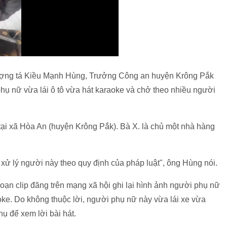
hượng tá Kiều Mạnh Hùng, Trưởng Công an huyện Krông Pắk
i phụ nữ vừa lái ô tô vừa hát karaoke và chở theo nhiều người
tại xã Hòa An (huyện Krông Pắk). Bà X. là chủ một nhà hàng
 xử lý người này theo quy định của pháp luật", ông Hùng nói.
 đoạn clip đăng trên mạng xã hội ghi lại hình ảnh người phụ nữ
aoke. Do không thuộc lời, người phụ nữ này vừa lái xe vừa
ụ để xem lời bài hát.