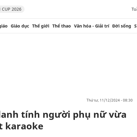
 CUP 2026
Tu
giáo
Giáo dục
Thế giới
Thể thao
Văn hóa - Giải trí
Đời sống
S
thứ tư, 11/12/2024 - 08:30
danh tính người phụ nữ vừa
át karaoke