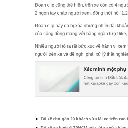
Đoạn clip cũng thể hiện, trên xe còn có 4 ngư
2 ngón tay chào người xem, đồng thời hô "1,2,
Đoạn clip này đã bị xóa nhưng nhiều tài khoản
của cộng đồng mạng với hàng ngàn lượt like, c
Nhiều người tỏ ra rất bức xúc về hành vi xe
người trên xe và đề nghị phải xử lý thật ngh
Xác minh một phụ n
Công an tỉnh Đắk Lắk đa
hát karaoke gây xôn xa
Tài xế chở gần 20 khách vừa lái xe trên cao
Tài xế xe buýt ở TPHCM vừa lái xe vừa bấm đ