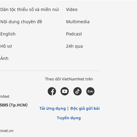
Dân tộc thiểu số và miền núi
Video
Nội dung chuyên đề
Multimedia
English
Podcast
Hồ sơ
24h qua
Ảnh
Theo dõi VietNamNet trên
amNet
5885 (Tp.HCM)
Tải ứng dụng
Độc giả gửi bài
Tuyển dụng
mnet.vn