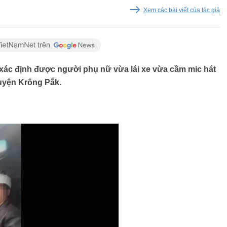
Xem các bài viết của tác giả
xác định được người phụ nữ vừa lái xe vừa cầm mic hát
huyện Krông Pắk.