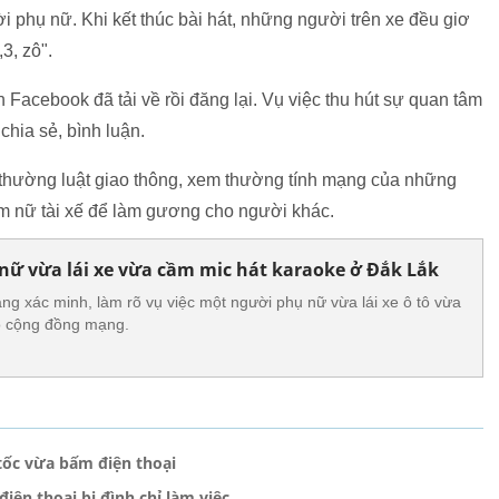
ời phụ nữ. Khi kết thúc bài hát, những người trên xe đều giơ
3, zô".
 Facebook đã tải về rồi đăng lại. Vụ việc thu hút sự quan tâm
hia sẻ, bình luận.
m thường luật giao thông, xem thường tính mạng của những
iêm nữ tài xế để làm gương cho người khác.
ữ vừa lái xe vừa cầm mic hát karaoke ở Đắk Lắk
ng xác minh, làm rõ vụ việc một người phụ nữ vừa lái xe ô tô vừa
o cộng đồng mạng.
 tốc vừa bấm điện thoại
iện thoại bị đình chỉ làm việc