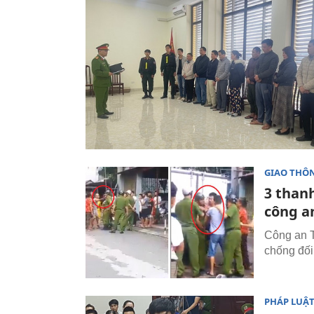
GIAO THÔ
3 than
công a
Công an T
chống đối
PHÁP LUẬ