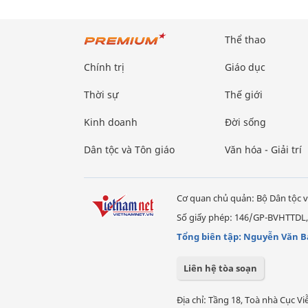
Thể thao
Chính trị
Giáo dục
Thời sự
Thế giới
Kinh doanh
Đời sống
Dân tộc và Tôn giáo
Văn hóa - Giải trí
Cơ quan chủ quản: Bộ Dân tộc v
Số giấy phép: 146/GP-BVHTTDL,
Tổng biên tập: Nguyễn Văn B
Liên hệ tòa soạn
Địa chỉ: Tầng 18, Toà nhà Cục 