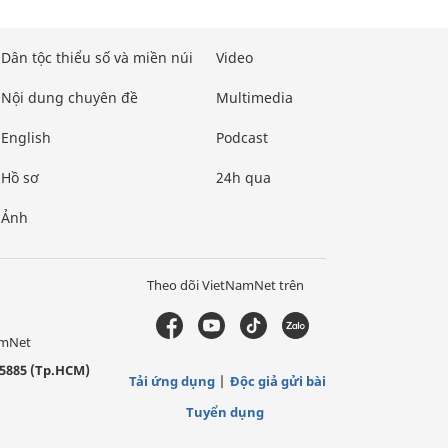
Dân tộc thiểu số và miền núi
Video
Nội dung chuyên đề
Multimedia
English
Podcast
Hồ sơ
24h qua
Ảnh
Theo dõi VietNamNet trên
amNet
5885 (Tp.HCM)
Tải ứng dụng
Độc giả gửi bài
Tuyển dụng