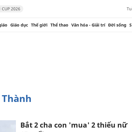
 CUP 2026
Tu
giáo
Giáo dục
Thế giới
Thể thao
Văn hóa - Giải trí
Đời sống
S
g Thành
Bắt 2 cha con 'mua' 2 thiếu nữ