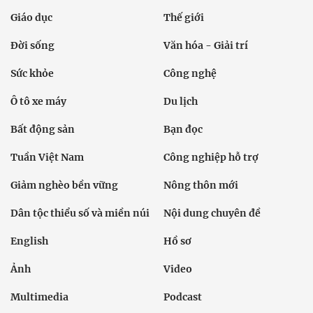
Giáo dục
Thế giới
Đời sống
Văn hóa - Giải trí
Sức khỏe
Công nghệ
Ô tô xe máy
Du lịch
Bất động sản
Bạn đọc
Tuần Việt Nam
Công nghiệp hỗ trợ
Giảm nghèo bền vững
Nông thôn mới
Dân tộc thiểu số và miền núi
Nội dung chuyên đề
English
Hồ sơ
Ảnh
Video
Multimedia
Podcast