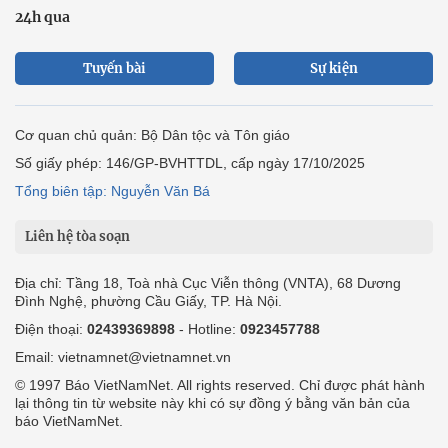
24h qua
Tuyến bài
Sự kiện
Cơ quan chủ quản: Bộ Dân tộc và Tôn giáo
Số giấy phép: 146/GP-BVHTTDL, cấp ngày 17/10/2025
Tổng biên tập: Nguyễn Văn Bá
Liên hệ tòa soạn
Địa chỉ: Tầng 18, Toà nhà Cục Viễn thông (VNTA), 68 Dương
Đình Nghệ, phường Cầu Giấy, TP. Hà Nội.
Điện thoại:
02439369898
- Hotline:
0923457788
Email: vietnamnet@vietnamnet.vn
© 1997 Báo VietNamNet. All rights reserved. Chỉ được phát hành
lại thông tin từ website này khi có sự đồng ý bằng văn bản của
báo VietNamNet.