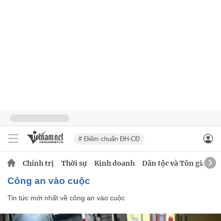
# Điểm chuẩn ĐH-CĐ
Chính trị
Thời sự
Kinh doanh
Dân tộc và Tôn giáo
công an vào cuộc
Tin tức mới nhất về
công an vào cuộc