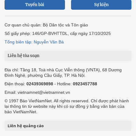
Tuyến bài
Sự kiện
Cơ quan chủ quản: Bộ Dân tộc và Tôn giáo
Số giấy phép: 146/GP-BVHTTDL, cấp ngày 17/10/2025
Tổng biên tập: Nguyễn Văn Bá
Liên hệ tòa soạn
Địa chỉ: Tầng 18, Toà nhà Cục Viễn thông (VNTA), 68 Dương
Đình Nghệ, phường Cầu Giấy, TP. Hà Nội.
Điện thoại:
02439369898
- Hotline:
0923457788
Email: vietnamnet@vietnamnet.vn
© 1997 Báo VietNamNet. All rights reserved. Chỉ được phát hành
lại thông tin từ website này khi có sự đồng ý bằng văn bản của
báo VietNamNet.
Liên hệ quảng cáo