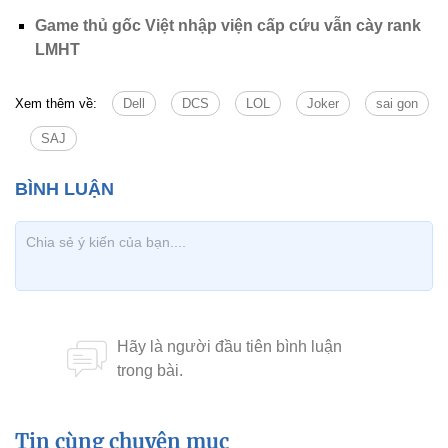
Game thủ gốc Việt nhập viện cấp cứu vẫn cày rank
LMHT
Xem thêm về:
Dell
DCS
LOL
Joker
sai gon
SAJ
Tin cùng chuyên mục