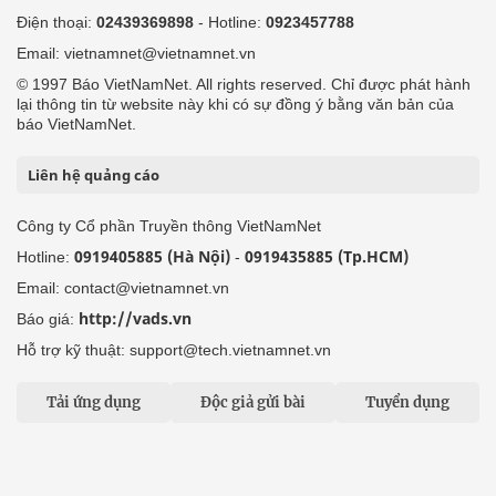
Điện thoại:
02439369898
- Hotline:
0923457788
Email: vietnamnet@vietnamnet.vn
© 1997 Báo VietNamNet. All rights reserved. Chỉ được phát hành
lại thông tin từ website này khi có sự đồng ý bằng văn bản của
báo VietNamNet.
Liên hệ quảng cáo
Công ty Cổ phần Truyền thông VietNamNet
0919405885 (Hà Nội)
0919435885 (Tp.HCM)
Hotline:
-
Email: contact@vietnamnet.vn
http://vads.vn
Báo giá:
Hỗ trợ kỹ thuật: support@tech.vietnamnet.vn
Tải ứng dụng
Độc giả gửi bài
Tuyển dụng