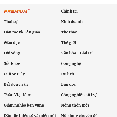
Chính trị
Thời sự
Kinh doanh
Dân tộc và Tôn giáo
Thể thao
Giáo dục
Thế giới
Đời sống
Văn hóa - Giải trí
Sức khỏe
Công nghệ
Ô tô xe máy
Du lịch
Bất động sản
Bạn đọc
Tuần Việt Nam
Công nghiệp hỗ trợ
Giảm nghèo bền vững
Nông thôn mới
Dân tộc thiểu số và miền núi
Nội dung chuyên đề