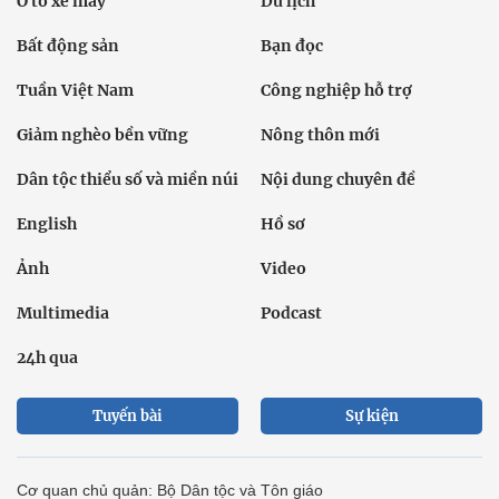
Ô tô xe máy
Du lịch
Bất động sản
Bạn đọc
Tuần Việt Nam
Công nghiệp hỗ trợ
Giảm nghèo bền vững
Nông thôn mới
Dân tộc thiểu số và miền núi
Nội dung chuyên đề
English
Hồ sơ
Ảnh
Video
Multimedia
Podcast
24h qua
Tuyến bài
Sự kiện
Cơ quan chủ quản: Bộ Dân tộc và Tôn giáo