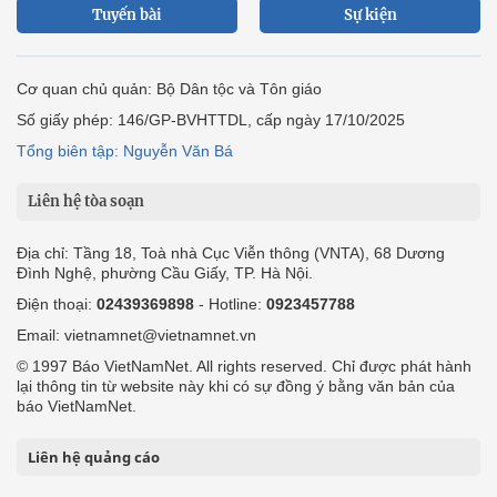
Tuyến bài
Sự kiện
Cơ quan chủ quản: Bộ Dân tộc và Tôn giáo
Số giấy phép: 146/GP-BVHTTDL, cấp ngày 17/10/2025
Tổng biên tập: Nguyễn Văn Bá
Liên hệ tòa soạn
Địa chỉ: Tầng 18, Toà nhà Cục Viễn thông (VNTA), 68 Dương
Đình Nghệ, phường Cầu Giấy, TP. Hà Nội.
Điện thoại:
02439369898
- Hotline:
0923457788
Email: vietnamnet@vietnamnet.vn
© 1997 Báo VietNamNet. All rights reserved. Chỉ được phát hành
lại thông tin từ website này khi có sự đồng ý bằng văn bản của
báo VietNamNet.
Liên hệ quảng cáo