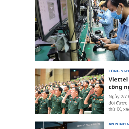
CÔNG NGH
Viettel
công n
Ngày 2/7 
đội được 
thứ IX, x
AN NINH 