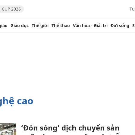
 CUP 2026
Tu
giáo
Giáo dục
Thế giới
Thể thao
Văn hóa - Giải trí
Đời sống
S
ghệ cao
‘Đón sóng’ dịch chuyển sản