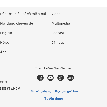
Dân tộc thiểu số và miền núi
Video
Nội dung chuyên đề
Multimedia
English
Podcast
Hồ sơ
24h qua
Ảnh
Theo dõi VietNamNet trên
amNet
5885 (Tp.HCM)
Tải ứng dụng
Độc giả gửi bài
Tuyển dụng