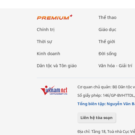
Thể thao
Chính trị
Giáo dục
Thời sự
Thế giới
Kinh doanh
Đời sống
Dân tộc và Tôn giáo
Văn hóa - Giải trí
Cơ quan chủ quản: Bộ Dân tộc v
Số giấy phép: 146/GP-BVHTTDL,
Tổng biên tập: Nguyễn Văn B
Liên hệ tòa soạn
Địa chỉ: Tầng 18, Toà nhà Cục 