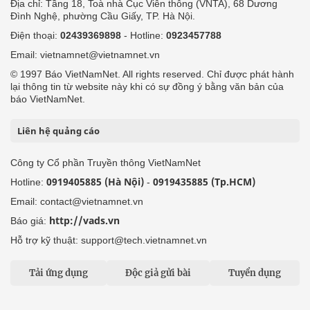
Địa chỉ: Tầng 18, Toà nhà Cục Viễn thông (VNTA), 68 Dương
Đình Nghệ, phường Cầu Giấy, TP. Hà Nội.
Điện thoại:
02439369898
- Hotline:
0923457788
Email: vietnamnet@vietnamnet.vn
© 1997 Báo VietNamNet. All rights reserved. Chỉ được phát hành
lại thông tin từ website này khi có sự đồng ý bằng văn bản của
báo VietNamNet.
Liên hệ quảng cáo
Công ty Cổ phần Truyền thông VietNamNet
0919405885 (Hà Nội)
0919435885 (Tp.HCM)
Hotline:
-
Email: contact@vietnamnet.vn
http://vads.vn
Báo giá:
Hỗ trợ kỹ thuật: support@tech.vietnamnet.vn
Tải ứng dụng
Độc giả gửi bài
Tuyển dụng