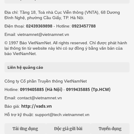
Địa chỉ: Tầng 18, Toà nhà Cục Viễn thông (VNTA), 68 Dương
Đình Nghệ, phường Cầu Giấy, TP. Hà Nội.
Điện thoại:
02439369898
- Hotline:
0923457788
Email: vietnamnet@vietnamnet.vn
© 1997 Báo VietNamNet. All rights reserved. Chỉ được phát hành
lại thông tin từ website này khi có sự đồng ý bằng văn bản của
báo VietNamNet.
Liên hệ quảng cáo
Công ty Cổ phần Truyền thông VietNamNet
0919405885 (Hà Nội)
0919435885 (Tp.HCM)
Hotline:
-
Email: contact@vietnamnet.vn
http://vads.vn
Báo giá:
Hỗ trợ kỹ thuật: support@tech.vietnamnet.vn
Tải ứng dụng
Độc giả gửi bài
Tuyển dụng