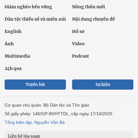
Giảm nghèo bền vững
Nông thôn mới
Dân tộc thiểu số và miền núi
Nội dung chuyên đề
English
Hồ sơ
Ảnh
Video
Multimedia
Podcast
24h qua
Tuyến bài
Sự kiện
Cơ quan chủ quản: Bộ Dân tộc và Tôn giáo
Số giấy phép: 146/GP-BVHTTDL, cấp ngày 17/10/2025
Tổng biên tập: Nguyễn Văn Bá
Liên hệ tòa soạn