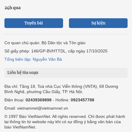
24h qua
Tuyến bài
Sự kiện
Cơ quan chủ quản: Bộ Dân tộc và Tôn giáo
Số giấy phép: 146/GP-BVHTTDL, cấp ngày 17/10/2025
Tổng biên tập: Nguyễn Văn Bá
Liên hệ tòa soạn
Địa chỉ: Tầng 18, Toà nhà Cục Viễn thông (VNTA), 68 Dương
Đình Nghệ, phường Cầu Giấy, TP. Hà Nội.
Điện thoại:
02439369898
- Hotline:
0923457788
Email: vietnamnet@vietnamnet.vn
© 1997 Báo VietNamNet. All rights reserved. Chỉ được phát hành
lại thông tin từ website này khi có sự đồng ý bằng văn bản của
báo VietNamNet.