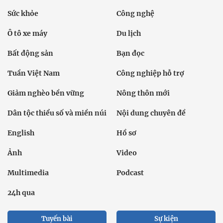
Sức khỏe
Công nghệ
Ô tô xe máy
Du lịch
Bất động sản
Bạn đọc
Tuần Việt Nam
Công nghiệp hỗ trợ
Giảm nghèo bền vững
Nông thôn mới
Dân tộc thiểu số và miền núi
Nội dung chuyên đề
English
Hồ sơ
Ảnh
Video
Multimedia
Podcast
24h qua
Tuyến bài
Sự kiện