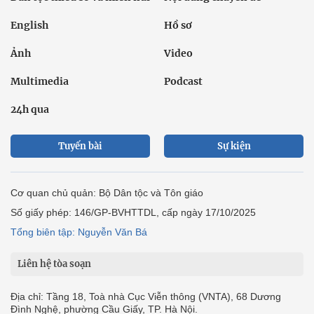
English
Hồ sơ
Ảnh
Video
Multimedia
Podcast
24h qua
Tuyến bài
Sự kiện
Cơ quan chủ quản: Bộ Dân tộc và Tôn giáo
Số giấy phép: 146/GP-BVHTTDL, cấp ngày 17/10/2025
Tổng biên tập: Nguyễn Văn Bá
Liên hệ tòa soạn
Địa chỉ: Tầng 18, Toà nhà Cục Viễn thông (VNTA), 68 Dương
Đình Nghệ, phường Cầu Giấy, TP. Hà Nội.