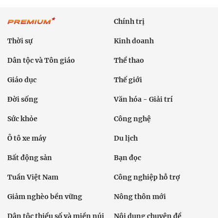
Chính trị
Thời sự
Kinh doanh
Dân tộc và Tôn giáo
Thể thao
Giáo dục
Thế giới
Đời sống
Văn hóa - Giải trí
Sức khỏe
Công nghệ
Ô tô xe máy
Du lịch
Bất động sản
Bạn đọc
Tuần Việt Nam
Công nghiệp hỗ trợ
Giảm nghèo bền vững
Nông thôn mới
Dân tộc thiểu số và miền núi
Nội dung chuyên đề