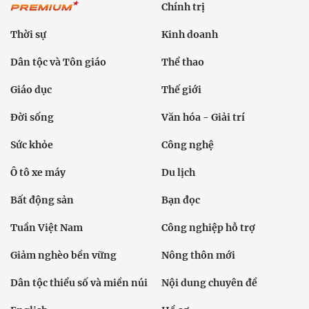
Chính trị
Thời sự
Kinh doanh
Dân tộc và Tôn giáo
Thể thao
Giáo dục
Thế giới
Đời sống
Văn hóa - Giải trí
Sức khỏe
Công nghệ
Ô tô xe máy
Du lịch
Bất động sản
Bạn đọc
Tuần Việt Nam
Công nghiệp hỗ trợ
Giảm nghèo bền vững
Nông thôn mới
Dân tộc thiểu số và miền núi
Nội dung chuyên đề