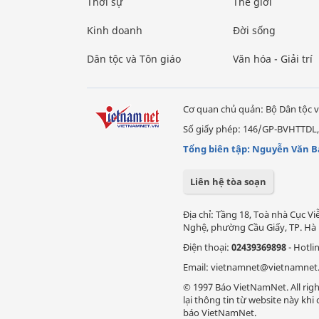
Thời sự
Thế giới
Kinh doanh
Đời sống
Dân tộc và Tôn giáo
Văn hóa - Giải trí
Cơ quan chủ quản: Bộ Dân tộc v
Số giấy phép: 146/GP-BVHTTDL,
Tổng biên tập: Nguyễn Văn B
Liên hệ tòa soạn
Địa chỉ: Tầng 18, Toà nhà Cục 
Nghệ, phường Cầu Giấy, TP. Hà 
Điện thoại:
02439369898
- Hotli
Email: vietnamnet@vietnamnet
© 1997 Báo VietNamNet. All righ
lại thông tin từ website này kh
báo VietNamNet.