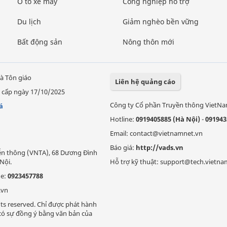
Ô tô xe máy
Công nghiệp hỗ trợ
Du lịch
Giảm nghèo bền vững
Bất động sản
Nông thôn mới
à Tôn giáo
Liên hệ quảng cáo
 cấp ngày 17/10/2025
Công ty Cổ phần Truyền thông VietN
á
Hotline:
0919405885 (Hà Nội)
-
091943
Email: contact@vietnamnet.vn
Báo giá:
http://vads.vn
Viễn thông (VNTA), 68 Dương Đình
Nội.
Hỗ trợ kỹ thuật: support@tech.vietna
ne:
0923457788
.vn
ts reserved. Chỉ được phát hành
i có sự đồng ý bằng văn bản của