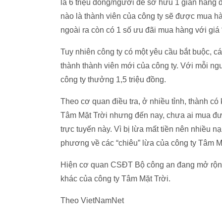
là 6 triệu đồng/người để sở hữu 1 gian hàng đ
nào là thành viên của công ty sẽ được mua hàn
ngoài ra còn có 1 số ưu đãi mua hàng với giá 
Tuy nhiên công ty có một yêu cầu bắt buộc, các
thành thành viên mới của công ty. Với mỗi ng
công ty thưởng 1,5 triệu đồng.
Theo cơ quan điều tra, ở nhiều tỉnh, thành có
Tâm Mặt Trời nhưng đến nay, chưa ai mua đượ
trực tuyến này. Vì bị lừa mất tiền nên nhiều n
phương về các “chiêu” lừa của công ty Tâm Mặt
Hiện cơ quan CSĐT Bộ công an đang mở rộng đ
khác của công ty Tâm Mặt Trời.
Theo VietNamNet