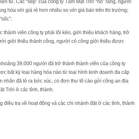
iện tử. Các “sếp” của công ty Tâm Mặt Trời “nổ” rằng, người
g hóa với giá rẻ hơn nhiều so với giá bán trên thị trường;
“sốc”.
 thành viên công ty phải lôi kéo, giới thiệu khách hàng, trở
ười giới thiệu thành công, người có công giới thiệu được
 khoảng 39.000 người đã trở thành thành viên của công ty
c bất kỳ loại hàng hóa nào từ loại hình kinh doanh đa cấp
ạn nhân đã tỏ ra bức xúc, có đơn thư tố cáo gửi công an địa
 Trời ở các tỉnh, thành.
iều tra về hoạt động và các chi nhánh đặt ở các tỉnh, thành