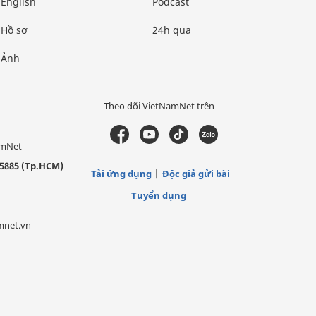
English
Podcast
Hồ sơ
24h qua
Ảnh
Theo dõi VietNamNet trên
amNet
5885 (Tp.HCM)
Tải ứng dụng
Độc giả gửi bài
Tuyển dụng
mnet.vn