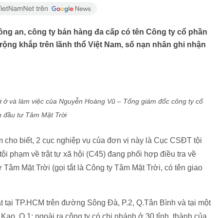
ông an, công ty bán hàng đa cấp có tên Công ty cổ phần
rộng khắp trên lãnh thổ Việt Nam, số nạn nhân ghi nhận
 ở và làm việc của Nguyễn Hoàng Vũ – Tổng giám đốc công ty cổ
 đầu tư Tâm Mặt Trời
 cho biết, 2 cục nghiệp vụ của đơn vị này là Cục CSĐT tội
 phạm về trật tự xã hội (C45) đang phối hợp điều tra về
Tâm Mặt Trời (gọi tắt là Công ty Tâm Mặt Trời, có tên giao
ặt tại TP.HCM trên đường Sông Đà, P.2, Q.Tân Bình và tại một
ao, Q.1; ngoài ra công ty có chi nhánh ở 30 tỉnh, thành của