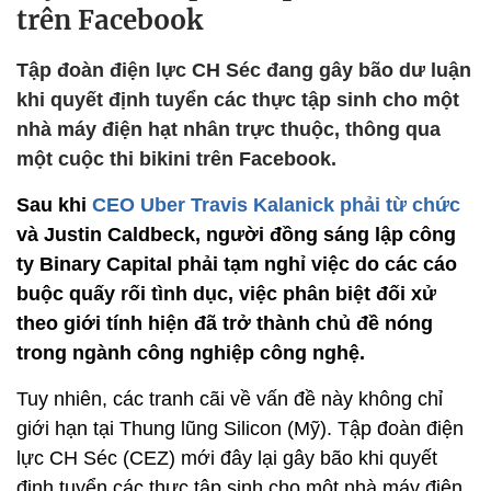
trên Facebook
Tập đoàn điện lực CH Séc đang gây bão dư luận
khi quyết định tuyển các thực tập sinh cho một
nhà máy điện hạt nhân trực thuộc, thông qua
một cuộc thi bikini trên Facebook.
Sau khi
CEO Uber Travis Kalanick phải từ chức
và Justin Caldbeck, người đồng sáng lập công
ty Binary Capital phải tạm nghỉ việc do các cáo
buộc quấy rối tình dục, việc phân biệt đối xử
theo giới tính hiện đã trở thành chủ đề nóng
trong ngành công nghiệp công nghệ.
Tuy nhiên, các tranh cãi về vấn đề này không chỉ
giới hạn tại Thung lũng Silicon (Mỹ). Tập đoàn điện
lực CH Séc (CEZ) mới đây lại gây bão khi quyết
định tuyển các thực tập sinh cho một nhà máy điện