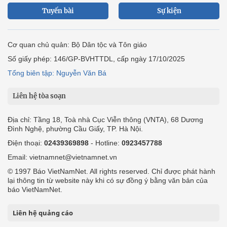
Tuyến bài
Sự kiện
Cơ quan chủ quản: Bộ Dân tộc và Tôn giáo
Số giấy phép: 146/GP-BVHTTDL, cấp ngày 17/10/2025
Tổng biên tập: Nguyễn Văn Bá
Liên hệ tòa soạn
Địa chỉ: Tầng 18, Toà nhà Cục Viễn thông (VNTA), 68 Dương
Đình Nghệ, phường Cầu Giấy, TP. Hà Nội.
Điện thoại:
02439369898
- Hotline:
0923457788
Email: vietnamnet@vietnamnet.vn
© 1997 Báo VietNamNet. All rights reserved. Chỉ được phát hành
lại thông tin từ website này khi có sự đồng ý bằng văn bản của
báo VietNamNet.
Liên hệ quảng cáo