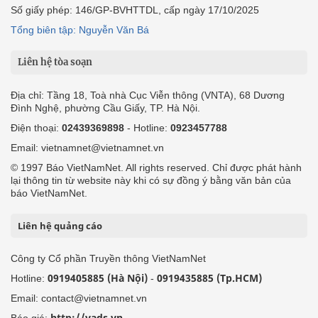
Số giấy phép: 146/GP-BVHTTDL, cấp ngày 17/10/2025
Tổng biên tập: Nguyễn Văn Bá
Liên hệ tòa soạn
Địa chỉ: Tầng 18, Toà nhà Cục Viễn thông (VNTA), 68 Dương
Đình Nghệ, phường Cầu Giấy, TP. Hà Nội.
Điện thoại:
02439369898
- Hotline:
0923457788
Email: vietnamnet@vietnamnet.vn
© 1997 Báo VietNamNet. All rights reserved. Chỉ được phát hành
lại thông tin từ website này khi có sự đồng ý bằng văn bản của
báo VietNamNet.
Liên hệ quảng cáo
Công ty Cổ phần Truyền thông VietNamNet
0919405885 (Hà Nội)
0919435885 (Tp.HCM)
Hotline:
-
Email: contact@vietnamnet.vn
http://vads.vn
Báo giá: