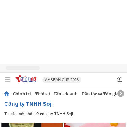
# ASEAN CUP 2026
Chính trị
Thời sự
Kinh doanh
Dân tộc và Tôn giáo
công ty TNHH Soji
Tin tức mới nhất về
công ty TNHH Soji