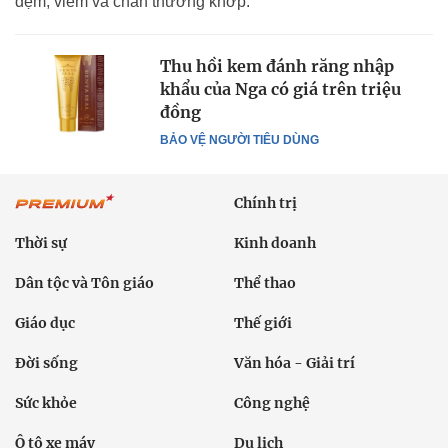
đệm, viêm và chấn thương khớp.
Thu hồi kem đánh răng nhập
khẩu của Nga có giá trên triệu
đồng
BẢO VỆ NGƯỜI TIÊU DÙNG
Chính trị
Thời sự
Kinh doanh
Dân tộc và Tôn giáo
Thể thao
Giáo dục
Thế giới
Đời sống
Văn hóa - Giải trí
Sức khỏe
Công nghệ
Ô tô xe máy
Du lịch